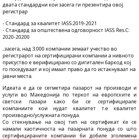
двата стандардни кои засега ги презентира овој
регистрар
- Стандард за квалитет IASS:2019-2021
- Стандард за општествена одговорност IASS Res.C:
2020-20200
..засега, над 3.000 компании земаат учество во
регистрарот на сертифицирани компании а нивното
присуство е верифицирано со дигитален баркод кој
го поседуваат и кој имаат право да го истакнуваат на
јавни места.
Идеата е да се сегметира пазарот на производи и
услуги во Македонија по теркот на европските и
светски пазари како би се сертифицирале
компаниите кои нудат квалитет т.е квалитет
производно/услужната понуда.
Со стекнување на овој тип на сертификат ќе се
намали хаотичноста на пазарната понуда со што
сертифицираните компании би добиле зголемена