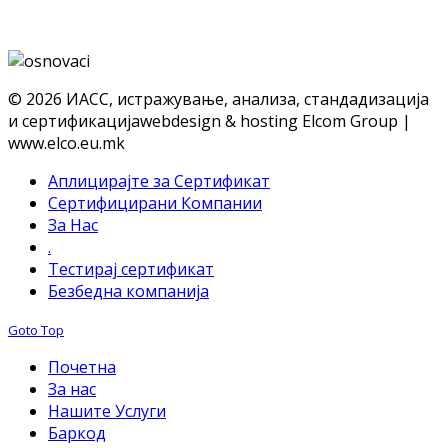
© 2026 ИАСС, истражување, анализа, стандадизација
и сертификација
webdesign & hosting Elcom Group |
www.elco.eu.mk
Аплицирајте за Сертификат
Сертифицирани Компании
За Нас
.
Тестирај сертификат
Безбедна компанија
Goto Top
Почетна
За нас
Нашите Услуги
Баркод