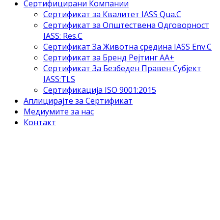
Сертифицирани Компании
Сертификат за Квалитет IASS Qua.C
Сертификат за Општествена Одговорност
IASS: Res.C
Сертификат За Животна средина IASS Env.C
Сертификат за Бренд Рејтинг АА+
Сертификат За Безбеден Правен Субјект
IASS:TLS
Сертификација ISO 9001:2015
Аплицирајте за Сертификат
Медиумите за нас
Контакт