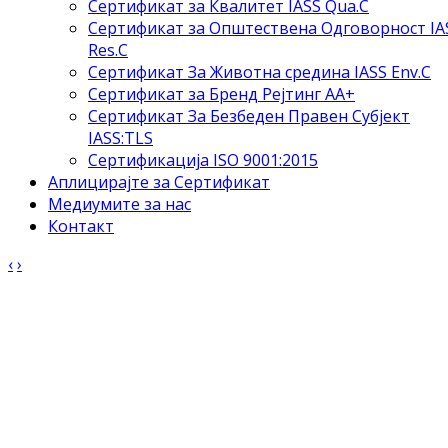
Сертификат за Квалитет IASS Qua.C
Сертификат за Општествена Одговорност IA
Res.C
Сертификат За Животна средина IASS Env.C
Сертификат за Бренд Рејтинг АА+
Сертификат За Безбеден Правен Субјект
IASS:TLS
Сертификација ISO 9001:2015
Аплицирајте за Сертификат
Медиумите за нас
Контакт
‹
›