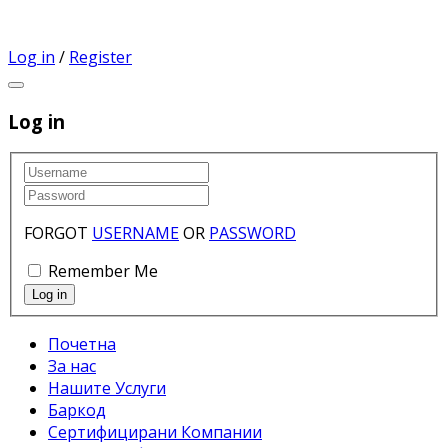
Log in
/
Register
Log in
FORGOT
USERNAME
OR
PASSWORD
Remember Me
Почетна
За нас
Нашите Услуги
Баркод
Сертифицирани Компании