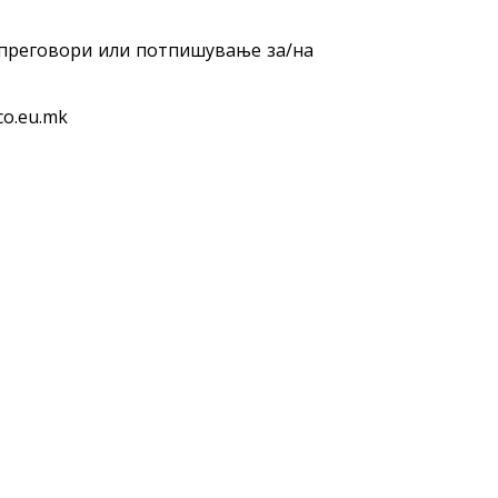
 преговори или потпишување за/на
co.eu.mk