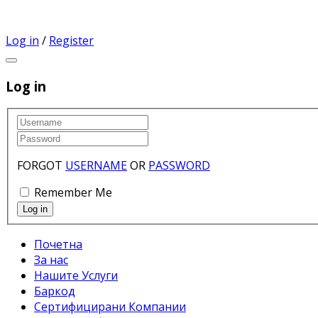
Log in
/
Register
Log in
FORGOT
USERNAME
OR
PASSWORD
Remember Me
Почетна
За нас
Нашите Услуги
Баркод
Сертифицирани Компании