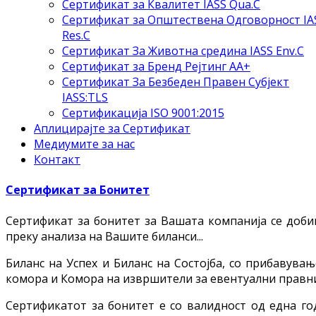
Сертификат за Квалитет IASS Qua.C
Сертификат за Општествена Одговорност IA
Res.C
Сертификат За Животна средина IASS Env.C
Сертификат за Бренд Рејтинг АА+
Сертификат За Безбеден Правен Субјект
IASS:TLS
Сертификација ISO 9001:2015
Аплицирајте за Сертификат
Медиумите за нас
Контакт
Сертификат за Бонитет
Сертификат за бонитет за Вашата компанија се доби
преку анализа на Вашите биланси...
Биланс на Успех и Биланс на Состојба, со прибаву
комора и Комора на извршители за евентуални правни
Сертификатот за бонитет е со валидност од една г