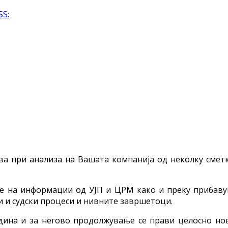
SS:
ва при анализа на Вашата компанија од неколку смет
вање на информации од УЈП и ЦРМ како и преку приба
 и судски процеси и нивните завршетоци.
одина и за негово продолжување се прави целосно но