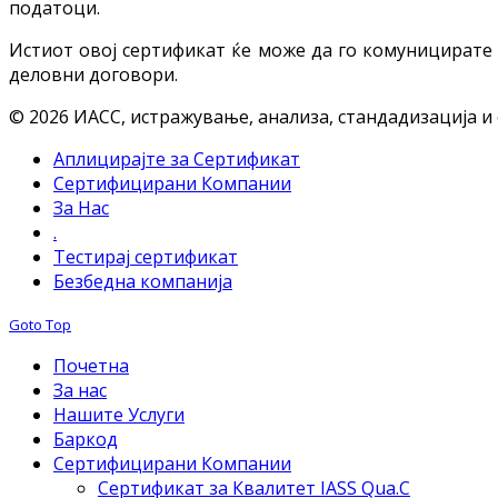
податоци.
Истиот овој сертификат ќе може да го комуницирате
деловни договори.
© 2026 ИАСС, истражување, анализа, стандадизација и
Аплицирајте за Сертификат
Сертифицирани Компании
За Нас
.
Тестирај сертификат
Безбедна компанија
Goto Top
Почетна
За нас
Нашите Услуги
Баркод
Сертифицирани Компании
Сертификат за Квалитет IASS Qua.C