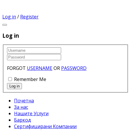
Log in
/
Register
Log in
FORGOT
USERNAME
OR
PASSWORD
Remember Me
Почетна
За нас
Нашите Услуги
Баркод
Сертифицирани Компании