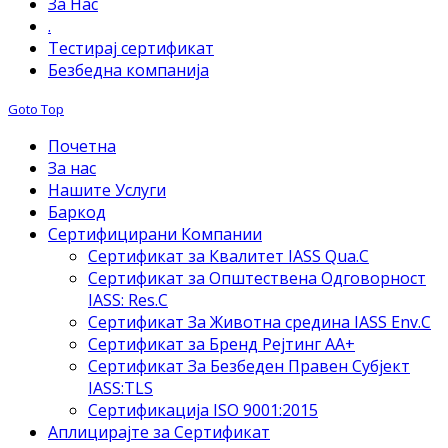
За Нас
.
Тестирај сертификат
Безбедна компанија
Goto Top
Почетна
За нас
Нашите Услуги
Баркод
Сертифицирани Компании
Сертификат за Квалитет IASS Qua.C
Сертификат за Општествена Одговорност
IASS: Res.C
Сертификат За Животна средина IASS Env.C
Сертификат за Бренд Рејтинг АА+
Сертификат За Безбеден Правен Субјект
IASS:TLS
Сертификација ISO 9001:2015
Аплицирајте за Сертификат