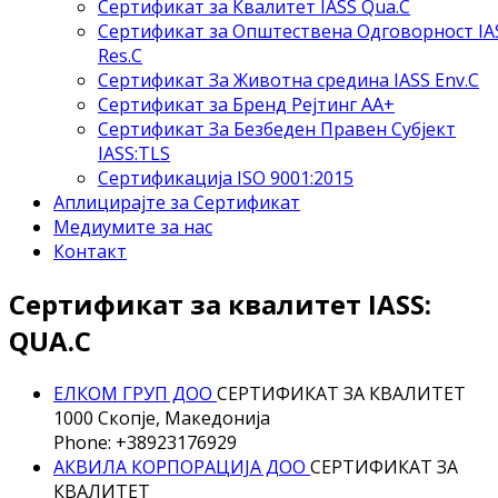
Сертификат за Квалитет IASS Qua.C
Сертификат за Општествена Одговорност IA
Res.C
Сертификат За Животна средина IASS Env.C
Сертификат за Бренд Рејтинг АА+
Сертификат За Безбеден Правен Субјект
IASS:TLS
Сертификација ISO 9001:2015
Аплицирајте за Сертификат
Медиумите за нас
Контакт
Сертификат за квалитет IASS:
QUA.C
ЕЛКОМ ГРУП ДОО
СЕРТИФИКАТ ЗА КВАЛИТЕТ
1000 Скопје, Македонија
Phone: +38923176929
АКВИЛА КОРПОРАЦИЈА ДОО
СЕРТИФИКАТ ЗА
КВАЛИТЕТ