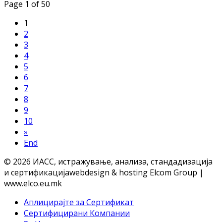
Page 1 of 50
1
2
3
4
5
6
7
8
9
10
»
End
© 2026 ИАСС, истражување, анализа, стандадизација
и сертификација
webdesign & hosting Elcom Group |
www.elco.eu.mk
Аплицирајте за Сертификат
Сертифицирани Компании