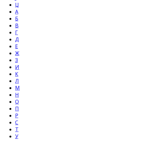
Џ
А
Б
В
Г
Д
Е
Ж
З
И
К
Л
М
Н
О
П
Р
С
Т
У