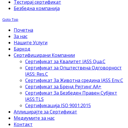
Тестирај сертификат
Безбедна компанија
Goto Top
Почетна
За нас
Нашите Услуги
Баркод
Сертифицирани Компании
Сертификат за Квалитет IASS Qua.C
Сертификат за Општествена Одговорност
IASS: Res.C
Сертификат За Животна средина IASS Env.C
Сертификат за Бренд Рејтинг АА+
Сертификат За Безбеден Правен Субјект
IASS:TLS
Сертификација ISO 9001:2015
Аплицирајте за Сертификат
Медиумите за нас
Контакт