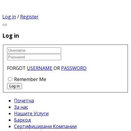
Log in
/
Register
Log in
FORGOT
USERNAME
OR
PASSWORD
Remember Me
Почетна
За нас
Нашите Услуги
Баркод
Сертифицирани Компании