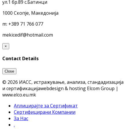
ул.1 бр.89 с.Батинци
1000 Скопје, Македонија
m:
+389 71 766 077
mekicedif@hotmail.com
×
Contact Details
Close
© 2026 ИАСС, истражување, анализа, стандадизација
и сертификација
webdesign & hosting Elcom Group |
www.elco.eu.mk
Аплицирајте за Сертификат
Сертифицирани Компании
За Нас
.