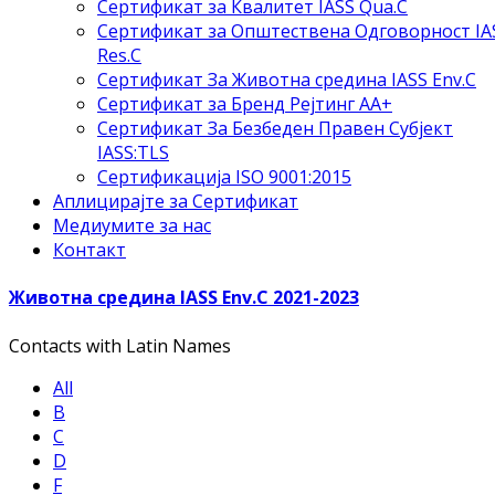
Сертификат за Квалитет IASS Qua.C
Сертификат за Општествена Одговорност IA
Res.C
Сертификат За Животна средина IASS Env.C
Сертификат за Бренд Рејтинг АА+
Сертификат За Безбеден Правен Субјект
IASS:TLS
Сертификација ISO 9001:2015
Аплицирајте за Сертификат
Медиумите за нас
Контакт
Животна средина IASS Env.C 2021-2023
Contacts with Latin Names
All
B
C
D
F