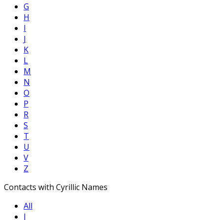
G
H
I
J
K
L
M
N
O
P
R
S
T
U
V
Z
Contacts with Cyrillic Names
All
Ј