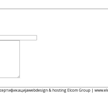
 сертификација
webdesign & hosting Elcom Group | www.el