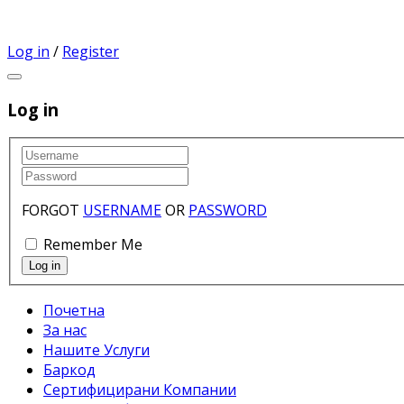
Log in
/
Register
Log in
FORGOT
USERNAME
OR
PASSWORD
Remember Me
Почетна
За нас
Нашите Услуги
Баркод
Сертифицирани Компании