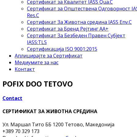
Сертификат за Квалитет IASS Qua.C
Сертификат за Општествена Одговорност IA
Res.C
Сертификат За Животна средина IASS Env.C
Сертификат за Бренд Рејтинг АА+
Сертификат За Безбеден Правен Субјект
IASS:TLS
Сертификација ISO 9001:2015
Аплицирајте за Сертификат
Медиумите за нас
Контакт
POFIX DOO TETOVO
Contact
СЕРТИФИКАТ ЗА ЖИВОТНА СРЕДИНА
Ул. Маршал Тито ББ
1200 Тетово, Македонија
+389 70 329 173