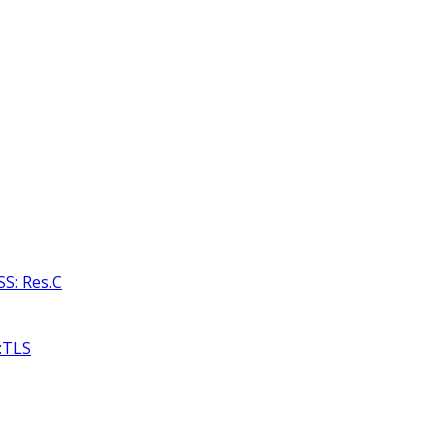
S: Res.C
:TLS