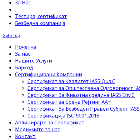
За Нас
.
Тестирај сертификат
Безбедна компанија
Goto Top
Почетна
За нас
Нашите Услуги
Баркод
Сертифицирани Компании
Сертификат за Квалитет IASS Qua.C
Сертификат за Општествена Одговорност IAS
Сертификат За Животна средина IASS Env.C
Сертификат за Бренд Рејтинг АА+
Сертификат За Безбеден Правен Субјект IASS
Сертификација ISO 9001:2015
Аплицирајте за Сертификат
Медиумите за нас
Контакт