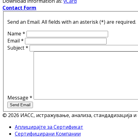
Download information as:
vCard
Contact Form
Send an Email. All fields with an asterisk (*) are required.
Name
*
Email
*
Subject
*
Message
*
Send Email
© 2026 ИАСС, истражување, анализа, стандадизација и
Аплицирајте за Сертификат
Сертифицирани Компании