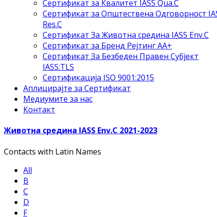
Сертификат за Квалитет IASS Qua.C
Сертификат за Општествена Одговорност IA
Res.C
Сертификат За Животна средина IASS Env.C
Сертификат за Бренд Рејтинг АА+
Сертификат За Безбеден Правен Субјект
IASS:TLS
Сертификација ISO 9001:2015
Аплицирајте за Сертификат
Медиумите за нас
Контакт
Животна средина IASS Env.C 2021-2023
Contacts with Latin Names
All
B
C
D
F