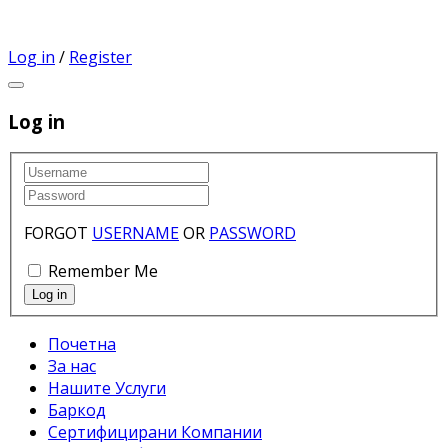
Log in
/
Register
Log in
FORGOT
USERNAME
OR
PASSWORD
Remember Me
Почетна
За нас
Нашите Услуги
Баркод
Сертифицирани Компании