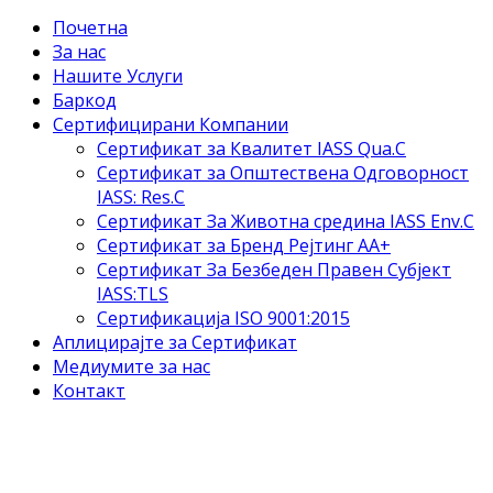
Почетна
За нас
Нашите Услуги
Баркод
Сертифицирани Компании
Сертификат за Квалитет IASS Qua.C
Сертификат за Општествена Одговорност
IASS: Res.C
Сертификат За Животна средина IASS Env.C
Сертификат за Бренд Рејтинг АА+
Сертификат За Безбеден Правен Субјект
IASS:TLS
Сертификација ISO 9001:2015
Аплицирајте за Сертификат
Медиумите за нас
Контакт