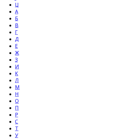
Џ
А
Б
В
Г
Д
Е
Ж
З
И
К
Л
М
Н
О
П
Р
С
Т
У