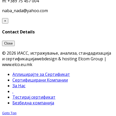
m:
+389 75 457 004
naba_nada@yahoo.com
×
Contact Details
Close
© 2026 ИАСС, истражување, анализа, стандадизација
и сертификација
webdesign & hosting Elcom Group |
www.elco.eu.mk
Аплицирајте за Сертификат
Сертифицирани Компании
За Нас
.
Тестирај сертификат
Безбедна компанија
Goto Top