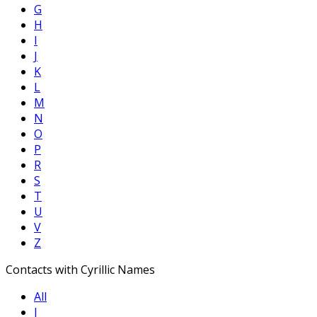
G
H
I
J
K
L
M
N
O
P
R
S
T
U
V
Z
Contacts with Cyrillic Names
All
Ј