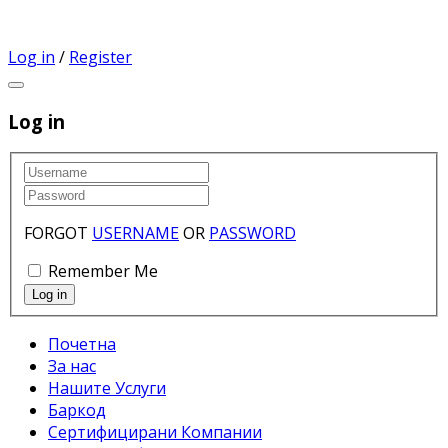
Log in
/
Register
Log in
FORGOT
USERNAME
OR
PASSWORD
Remember Me
Почетна
За нас
Нашите Услуги
Баркод
Сертифицирани Компании