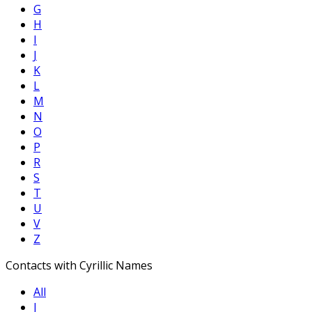
G
H
I
J
K
L
M
N
O
P
R
S
T
U
V
Z
Contacts with Cyrillic Names
All
Ј