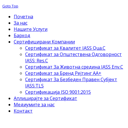
Goto Top
Почетна
За нас
Нашите Услуги
Баркод
Сертифицирани Компании
Сертификат за Квалитет IASS Qua.C
Сертификат за Општествена Одговорност
IASS: Res.C
Сертификат За Животна средина IASS Env.C
Сертификат за Бренд Рејтинг АА+
Сертификат За Безбеден Правен Субјект
IASS:TLS
Сертификација ISO 9001:2015
Аплицирајте за Сертификат
Медиумите за нас
Контакт