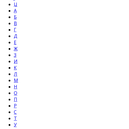
Џ
А
Б
В
Г
Д
Е
Ж
З
И
К
Л
М
Н
О
П
Р
С
Т
У