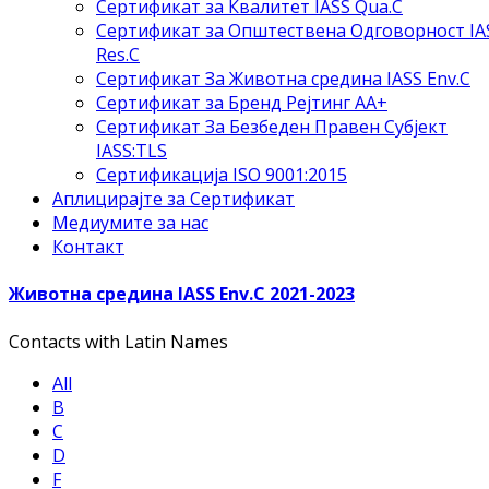
Сертификат за Квалитет IASS Qua.C
Сертификат за Општествена Одговорност IA
Res.C
Сертификат За Животна средина IASS Env.C
Сертификат за Бренд Рејтинг АА+
Сертификат За Безбеден Правен Субјект
IASS:TLS
Сертификација ISO 9001:2015
Аплицирајте за Сертификат
Медиумите за нас
Контакт
Животна средина IASS Env.C 2021-2023
Contacts with Latin Names
All
B
C
D
F