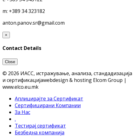
m:
+389 34 323182
anton.panov.sr@gmail.com
×
Contact Details
Close
© 2026 ИАСС, истражување, анализа, стандадизација
и сертификација
webdesign & hosting Elcom Group |
www.elco.eu.mk
Аплицирајте за Сертификат
Сертифицирани Компании
За Нас
.
Тестирај сертификат
Безбедна компанија