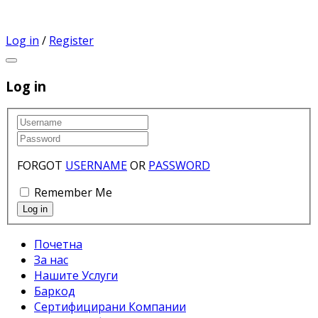
Log in
/
Register
Log in
FORGOT
USERNAME
OR
PASSWORD
Remember Me
Почетна
За нас
Нашите Услуги
Баркод
Сертифицирани Компании