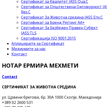
Сертификат за Квалитет IASS Qua.C
Сертификат за Општествена Одговорност IA
Res.C
Сертификат За Животна средина IASS Env.C
Сертификат за Бренд Рејтинг АА+
Сертификат За Безбеден Правен Субјект
IASS:TLS
Сертификација ISO 9001:2015
Аплицирајте за Сертификат
Медиумите за нас
Контакт
НОТАР ЕРМИРА МЕХМЕТИ
Contact
СЕРТИФИКАТ ЗА ЖИВОТНА СРЕДИНА
ул. Црвени брегови, бр. 30A
1000 Скопје, Македонија
+389 02 2600 531