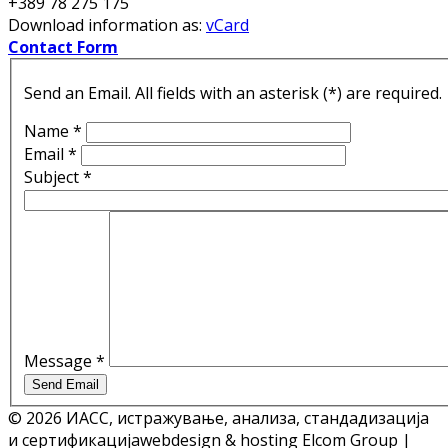
+389 78 275 175
Download information as:
vCard
Contact Form
Send an Email. All fields with an asterisk (*) are required.
Name
*
Email
*
Subject
*
Message
*
Send Email
© 2026 ИАСС, истражување, анализа, стандадизација
и сертификација
webdesign & hosting Elcom Group |