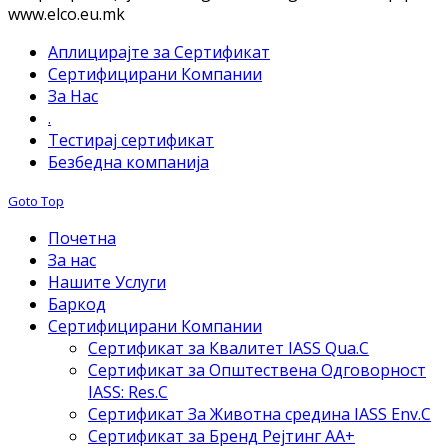
www.elco.eu.mk
Аплицирајте за Сертификат
Сертифицирани Компании
За Нас
.
Тестирај сертификат
Безбедна компанија
Goto Top
Почетна
За нас
Нашите Услуги
Баркод
Сертифицирани Компании
Сертификат за Квалитет IASS Qua.C
Сертификат за Општествена Одговорност
IASS: Res.C
Сертификат За Животна средина IASS Env.C
Сертификат за Бренд Рејтинг АА+