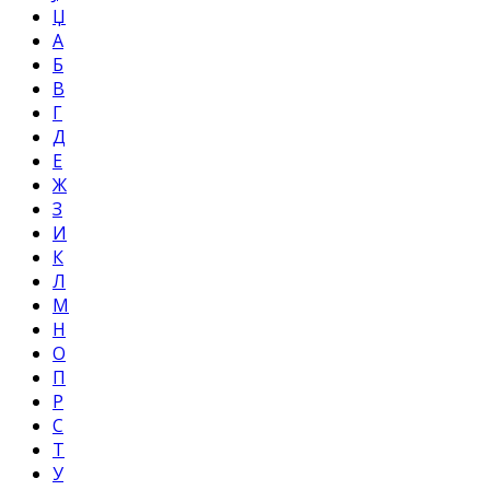
Џ
А
Б
В
Г
Д
Е
Ж
З
И
К
Л
М
Н
О
П
Р
С
Т
У