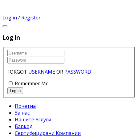
Log in
/
Register
Log in
FORGOT
USERNAME
OR
PASSWORD
Remember Me
Почетна
За нас
Нашите Услуги
Баркод
Сертифицирани Компании