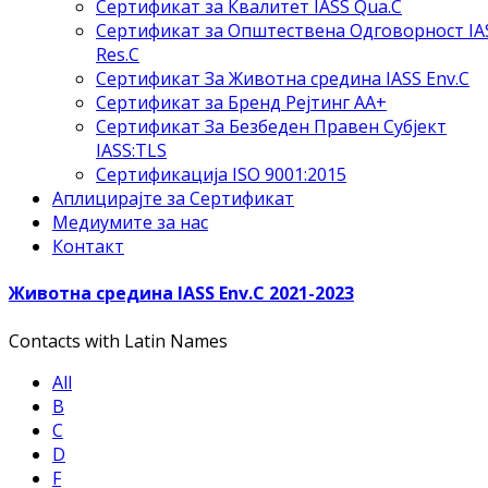
Сертификат за Квалитет IASS Qua.C
Сертификат за Општествена Одговорност IA
Res.C
Сертификат За Животна средина IASS Env.C
Сертификат за Бренд Рејтинг АА+
Сертификат За Безбеден Правен Субјект
IASS:TLS
Сертификација ISO 9001:2015
Аплицирајте за Сертификат
Медиумите за нас
Контакт
Животна средина IASS Env.C 2021-2023
Contacts with Latin Names
All
B
C
D
F