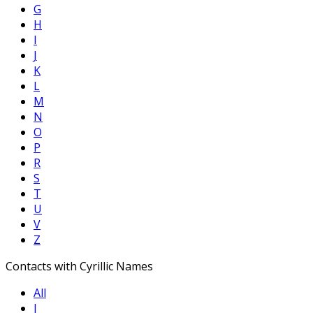
G
H
I
J
K
L
M
N
O
P
R
S
T
U
V
Z
Contacts with Cyrillic Names
All
Ј