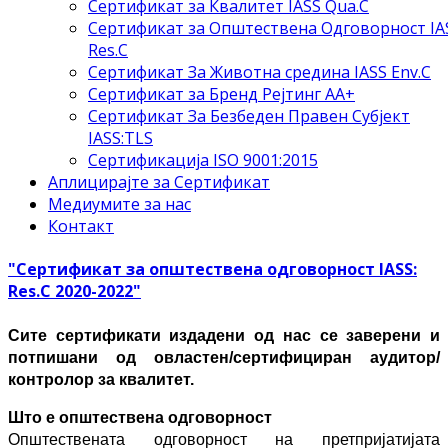
Сертификат за Квалитет IASS Qua.C
Сертификат за Општествена Одговорност IA
Res.C
Сертификат За Животна средина IASS Env.C
Сертификат за Бренд Рејтинг АА+
Сертификат За Безбеден Правен Субјект
IASS:TLS
Сертификација ISO 9001:2015
Аплицирајте за Сертификат
Медиумите за нас
Контакт
"Сертификат за општествена одговорност IASS:
Res.C 2020-2022"
Сите сертификати издадени од нас се заверени и
потпишани од овластен/сертифициран аудитор/
контролор за квалитет.
Што е општествена одговорност
Општествената одговорност на претпријатијата