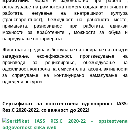
Вработени
:
морал и задоволство при работа ,
остварување на рамнотежа
помеѓу социалниот живот и
работата, негување на внатрешниот култура
(транспарентност), б
езбедност на работното место,
примањата, разновидност
при работата, еднакви
можности за вработените , можности за обука и
напредување во кариерата.
Животната средина:
избегнување на креирање на отпад и
загадување, еко
-
ефикасност, произведување на
произв
оди за рециклирање, обезбедување на
одржливост, контрола на емисиите на гасови, активности
за спречување на
континуирано намалување на
одредени ресурси .
Сертификат за општествена одговорност IASS:
Res.C 2020-2022, со важност до 2022!