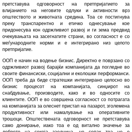
претставува одговорност на претпријатието за
влијанието на неговите одлуки и активности врз
општеството и животната средина. Тоа се постигнува
преку транспарентно и етичко однесување кое
придонесува кон одржливиот развој и ги зема предвид
очекувањата на засегнатите страни, во согласност е со
меѓународните норми и е интегрирано низ целото
претпријатие.
ООП е начин на водење бизнис. Директно е поврзано со
одржливиот развој барајќи компанијата да погледне во
своите финансиски, социјални и еколошки перформанси.
ООП треба да биде стратешки интегрирано целосно во
бизнис процесот на компанијата, синџирот на
снабдување, производите, како и во односите со
клиентите. ООП е во совршена согласност со потрагата
на компанијата за олеснет пристап на пазарот, зголемена
продуктивност или намалување на оперативните
трошоци. Општествената одговорност не претставува
само донирање, иако тоа е од витално значење за
доброто на секоја заедница, но сепак тоа не е