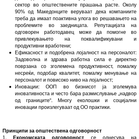
сектор во општествените прашања расте. Околу
90% од Македонците веруваат дека компаниите
треба да имаат поактивна улога во решавањето на
проблемите во заедницата. Репутацијата на
одговорен работодавец може да помогне во
привлекувањето на поквалификувани и
продуктивни вработени;
Ефикасност и подобрена лојалност на персоналот:
Задоволна и здрава работна сила е директно
поврзана со зголемена продуктивност, помалку
несреќи, подобар квалитет, помалку менување на
персоналот и повисоко ниво на лојалност;
Иновации: ООП во бизнисот ја зголемува
иновативноста и често бара размислување „надвор
од границите“. Многу еколошки и социјални
иновации произлегуваат од ОО практики.
Принципи за општествена одговорност
1
.
Економската одговорност
се однесува на