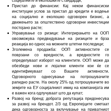
социјалните и еколошките стандарди;
Пристап до финансии: Кај некои финансиски
институции услов за пристап до кредити е водење
на социјално и еколошко одговорен бизнис, а
движењето за општествено одговорни инвестиции
постојано расте;
Управување со ризици: Интегрирањето на ООП
овозможува предвидување на ризиците и брза
реакција во однос на можните штетни последици;
Зголемена продажба: ООП активностите се
поврзани со вредности, а вредностите го
определуваат изборот на клиентите. ООП може да
обезбеди нови и лојални клиенти кои ќе се
идентификуваат со Вашите активности.
Одговорното однесување на потрошувачите
рапидно расте. На околу 25% од потрошувачите во
земјите на ЕУ социјалниот имиџ на компанијата им
е важен кога одлучуваат што да купат;
Развој на бренд: добрата репутација придонесува
за развој на брендот. 2/3 од Европејците сметаат
дека одговорноста за вклучување на приватниот