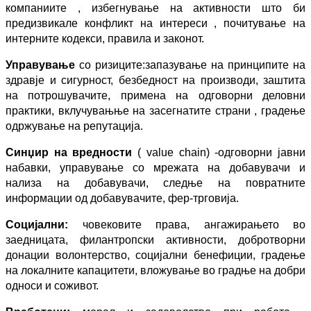
компаниите , избегнување на активности што би
предизвикале конфликт на
интереси , почитување на
интерните кодекси, правила и законот.
Управување
со ризиците
:
запазување на принц
ипите на
здравје и сигурност,
безбедност на производи, заштита
на потрошувачите, примена на одговорни
деловни
практики, вклучувањње на засегнатите страни , градење
одржување
на репутација.
Синџир на вредности
(
value chain)
-
одговорни јавни
набавки, упра
вување
со мрежата на добавувачи и
нализа на добавувачи, следње на повратните
информации од добавувачите, фер
-
трговија
.
Социјални
:
човековите права, ангажирањето во
заедницата, филантропски
активности, добротворни
донации волонтерство, социјални
бенефиции,
градење
на локалните капацитети, вложување во градње на добри
односи и
соживот.