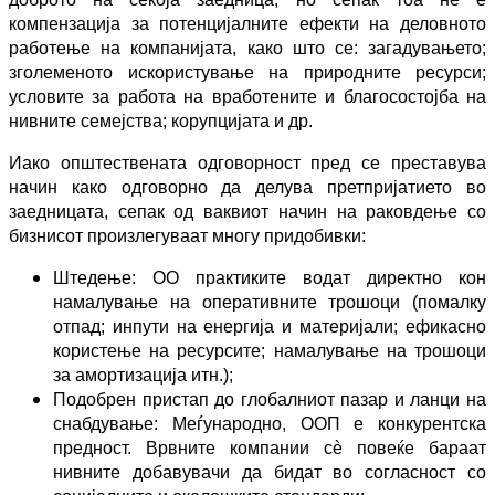
компензација за потенцијалните ефекти на деловното
работење на компанијата, како што се: загадувањето;
зголеменото искористување на природните ресурси;
условите за работа на вработените и благосостојба на
нивните семејства; корупцијата и др.
Иако општествената одговорност пред се преставува
начин како одговорно да делува претпријатието во
заедницата, сепак од ваквиот начин на раковдење со
бизнисот произлегуваат многу придобивки:
Штедење: ОО практиките водат директно кон
намалување на оперативните трошоци (помалку
отпад; инпути на енергија и материјали; ефикасно
користење на ресурсите; намалување на трошоци
за амортизација итн.);
Подобрен пристап до глобалниот пазар и ланци на
снабдување: Меѓународно, ООП е конкурентска
предност. Врвните компании сè повеќе бараат
нивните добавувачи да бидат во согласност со