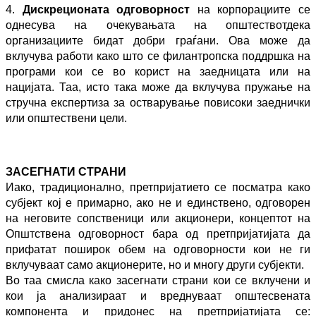
4.
Д
искреционата одговорност
на корпорациите се
однесу
ва на
очекувањата на општествот
дека
организациите бидат добри граѓани. Ова
може да
вклучува работи како што се филантропска поддршка на
програми кои
се во корист на заедницата или на
нацијата. Таа, исто така може да вклучува
пружање на
стручна експертиза за остварување повисоки заеднички
или
општествени цели.
ЗАСЕГНАТИ СТРАНИ
Иако, традиционално, претпријатието се посматра како
субјект кој е
примарно, ако не и единствено, одговорен
на неговите сопственици или
акционери,
к
онцептот на
Општствена одговорност бара од претпријатијата
да
прифатат поширок обем на одговорно
сти кои не ги
вклучуваат само
акционерите, но и многу други
субјекти.
Во таа смисла како засегнати страни кои се вклучени и
кои ја анализираат и
вреднуваат општесвената
компонента и п
ридонес на претпријатијата се: