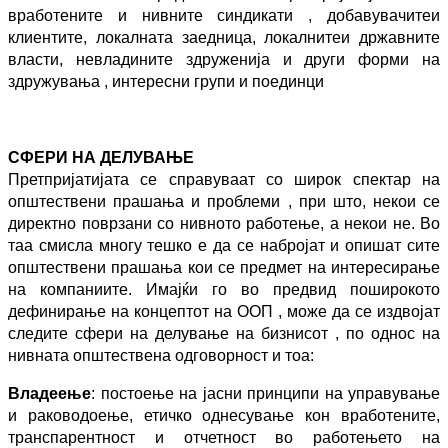
вработените и нивните синдикати ,
д
о
бавувачите
и
клиентите,
локалната з
аедница,
локалните
и државните
власти,
не
в
ладините здруженија и други форми на
здружувања , интересни
групи и поединци
СФЕРИ НА ДЕЛУВАЊЕ
Претпријатијата
се справуваат со широк спектар на
општествени прашања и
проблеми ,
при што, некои с
е
директно поврзани со нивното работење, а некои
не. Во
таа смисла многу тешко е да се
набројат
и опишат сите
општествени
прашања кои се предмет на интересирање
на комп
аниите.
Имајќи го во предвид поширокото
дефинирање на
концептот на ООП , може да
се издвојат
следите
сфери на делување на бизнисот
, по однос на
нивната
општествена одговорност и тоа:
Владеење
:
постоење на
јасни принципи на управу
в
ање
и раководоење, ет
ичко
однесување кон вработените,
транспарентност и отчетност во работењето на