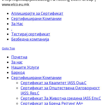
www.elco.eu.mk
Аплицирајте за Сертификат
Сертифицирани Компании
За Нас
.
Тестирај сертификат
Безбедна компанија
Goto Top
Почетна
За нас
Нашите Услуги
Баркод
Сертифицирани Компании
Сертификат за Квалитет IASS Qua.C
Сертификат за Општествена Одговорност
IASS: Res.C
Сертификат За Животна средина IASS Env.C
Сертификат за Бренд Рејтинг АА+