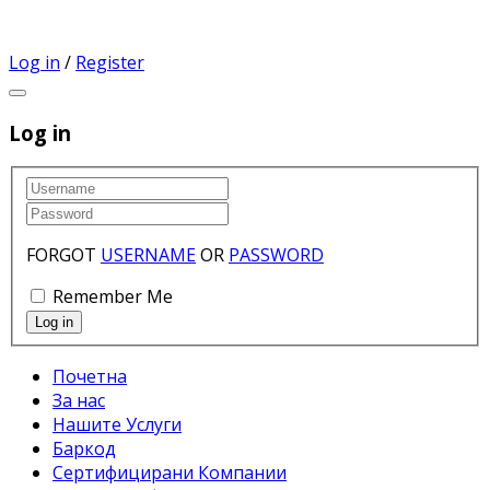
Log in
/
Register
Log in
FORGOT
USERNAME
OR
PASSWORD
Remember Me
Почетна
За нас
Нашите Услуги
Баркод
Сертифицирани Компании