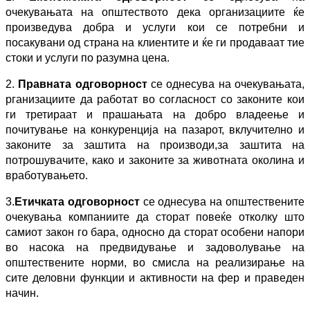
очекувањата на општеството
дека организациите ќе
произведува добра и услуги кои се потребни и
посакувани од страна на клиентите и
ќе ги
продаваат
тие
стоки и услуги по
разумна цена.
2.
Правната одговорност
се однесува на очекувањата
,
рганизациите да
работат во согласност со законите
кои
ги третираат и прашањата на
добро
владеење и
почитување на конкуренција на пазарот
,
вклучително и
законите
за заштита на производи
,
за заштита на
потрошувачите
, како и законите за
животната околина и
вработувањето.
3.
Етичката одговорност
се однесува на општествените
очекувања
компаниите да сторат повеќе отколку што
самиот закон го бара, односно да
сторат особени напори
во насока на предвидување и задоволу
вање на
општествените норми, во смисла на реализирање на
сите деловни функции и
активности
на фер и праведен
начин
.