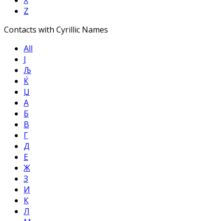
Z
Contacts with Cyrillic Names
All
Ј
Љ
Ќ
Џ
А
Б
В
Г
Д
Е
Ж
З
И
К
Л