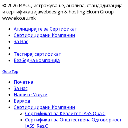
© 2026 ИАСС, истражување, анализа, стандадизација
и сертификација
webdesign & hosting Elcom Group |
www.elco.eu.mk
Аплицирајте за Сертификат
Сертифицирани Компании
За Нас
.
Тестирај сертификат
Безбедна компанија
Goto Top
Почетна
За нас
Нашите Услуги
Баркод
Сертифицирани Компании
Сертификат за Квалитет IASS Qua.C
Сертификат за Општествена Одговорност
IASS: Res.C