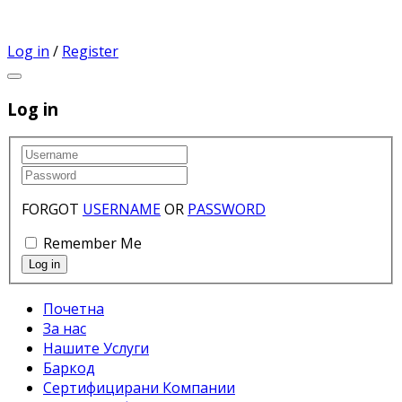
Log in
/
Register
Log in
FORGOT
USERNAME
OR
PASSWORD
Remember Me
Почетна
За нас
Нашите Услуги
Баркод
Сертифицирани Компании