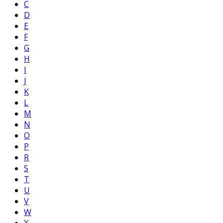
C
D
E
F
G
H
I
J
K
L
M
N
O
P
R
S
T
U
V
W
X