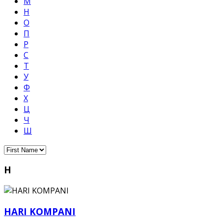
М
Н
О
П
Р
С
Т
У
Ф
Х
Ц
Ч
Ш
H
HARI KOMPANI