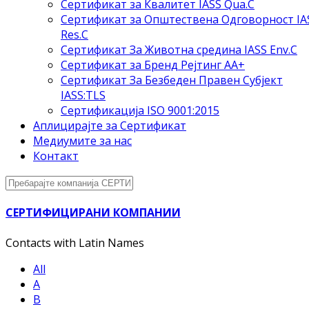
Сертификат за Квалитет IASS Qua.C
Сертификат за Општествена Одговорност IA
Res.C
Сертификат За Животна средина IASS Env.C
Сертификат за Бренд Рејтинг АА+
Сертификат За Безбеден Правен Субјект
IASS:TLS
Сертификација ISO 9001:2015
Аплицирајте за Сертификат
Медиумите за нас
Контакт
СЕРТИФИЦИРАНИ КОМПАНИИ
Contacts with Latin Names
All
A
B