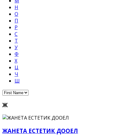
М
Н
О
П
Р
С
Т
У
Ф
Х
Ц
Ч
Ш
Ж
ЖАНЕТА ЕСТЕТИК ДООЕЛ