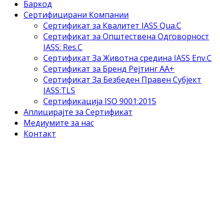
Баркод
Сертифицирани Компании
Сертификат за Квалитет IASS Qua.C
Сертификат за Општествена Одговорност
IASS: Res.C
Сертификат За Животна средина IASS Env.C
Сертификат за Бренд Рејтинг АА+
Сертификат За Безбеден Правен Субјект
IASS:TLS
Сертификација ISO 9001:2015
Аплицирајте за Сертификат
Медиумите за нас
Контакт