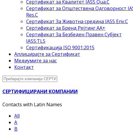
Сертификат за Квалитет IASS Qua.C
Сертификат за Општествена Одговорност IA
Res.C
Сертификат За Животна средина IASS Env.C
Сертификат за Бренд Рејтинг АА+
Сертификат За Безбеден Правен Субјект
IASS:TLS
Сертификација ISO 9001:2015
Аплицирајте за Сертификат
Медиумите за нас
Контакт
СЕРТИФИЦИРАНИ КОМПАНИИ
Contacts with Latin Names
All
A
B