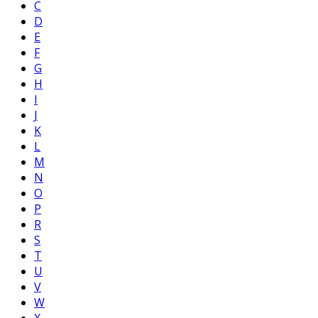
C
D
E
F
G
H
I
J
K
L
M
N
O
P
R
S
T
U
V
W
X