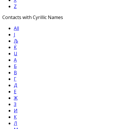
Z
Contacts with Cyrillic Names
All
Ј
Љ
Ќ
Џ
А
Б
В
Г
Д
Е
Ж
З
И
К
Л