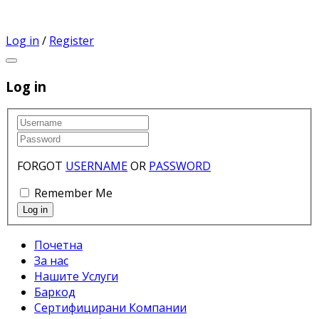
Log in
/
Register
Log in
FORGOT
USERNAME
OR
PASSWORD
Remember Me
Почетна
За нас
Нашите Услуги
Баркод
Сертифицирани Компании