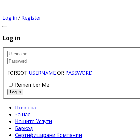
Log in
/
Register
Log in
FORGOT
USERNAME
OR
PASSWORD
Remember Me
Почетна
За нас
Нашите Услуги
Баркод
Сертифицирани Компании