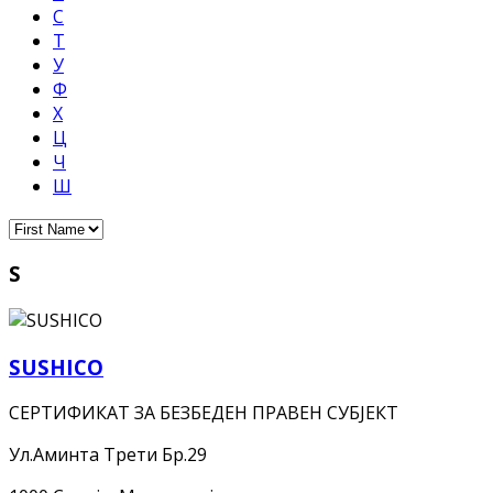
С
Т
У
Ф
Х
Ц
Ч
Ш
S
SUSHICO
СЕРТИФИКАТ ЗА БЕЗБЕДЕН ПРАВЕН СУБЈЕКТ
Ул.Аминта Трети Бр.29