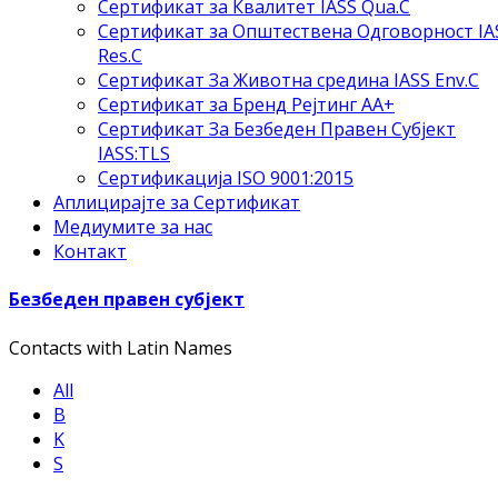
Сертификат за Квалитет IASS Qua.C
Сертификат за Општествена Одговорност IA
Res.C
Сертификат За Животна средина IASS Env.C
Сертификат за Бренд Рејтинг АА+
Сертификат За Безбеден Правен Субјект
IASS:TLS
Сертификација ISO 9001:2015
Аплицирајте за Сертификат
Медиумите за нас
Контакт
Безбеден правен субјект
Contacts with Latin Names
All
B
K
S