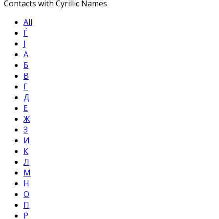
Contacts with Cyrillic Names
All
Ѓ
Ј
А
Б
В
Г
Д
Е
Ж
З
И
К
Л
М
Н
О
П
Р