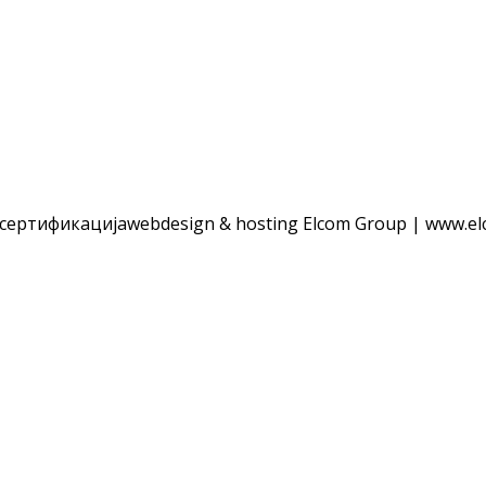
 сертификација
webdesign & hosting Elcom Group | www.el