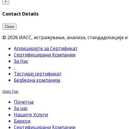
×
Contact Details
Close
© 2026 ИАСС, истражување, анализа, стандадизација и
Аплицирајте за Сертификат
Сертифицирани Компании
За Нас
.
Тестирај сертификат
Безбедна компанија
Goto Top
Почетна
За нас
Нашите Услуги
Баркод
Сертифицирани Компании