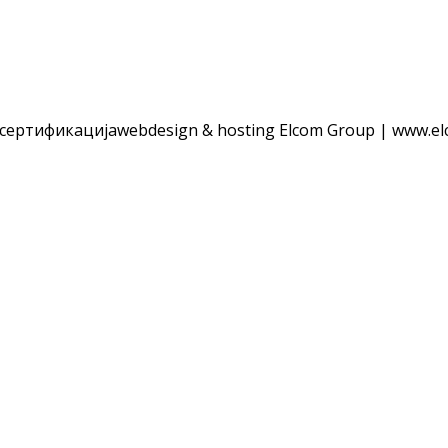
 сертификација
webdesign & hosting Elcom Group | www.el