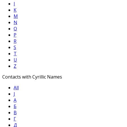
I
K
M
N
O
P
R
S
T
U
Z
Contacts with Cyrillic Names
All
Ј
А
Б
В
Г
Д