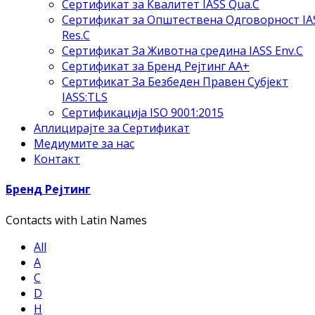
Сертификат за Квалитет IASS Qua.C
Сертификат за Општествена Одговорност IA
Res.C
Сертификат За Животна средина IASS Env.C
Сертификат за Бренд Рејтинг АА+
Сертификат За Безбеден Правен Субјект
IASS:TLS
Сертификација ISO 9001:2015
Аплицирајте за Сертификат
Медиумите за нас
Контакт
Бренд Рејтинг
Contacts with Latin Names
All
A
C
D
H