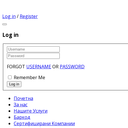
Log in
/
Register
Log in
FORGOT
USERNAME
OR
PASSWORD
Remember Me
Почетна
За нас
Нашите Услуги
Баркод
Сертифицирани Компании