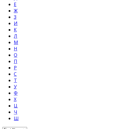
Е
Ж
З
И
К
Л
М
Н
О
П
Р
С
Т
У
Ф
Х
Ц
Ч
Ш