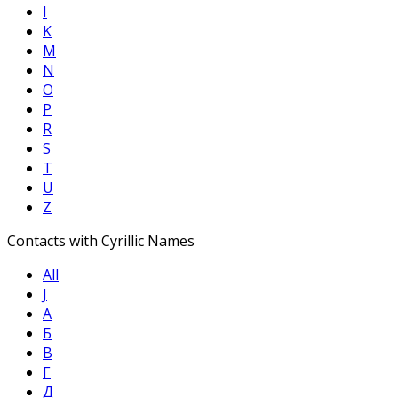
I
K
M
N
O
P
R
S
T
U
Z
Contacts with Cyrillic Names
All
Ј
А
Б
В
Г
Д