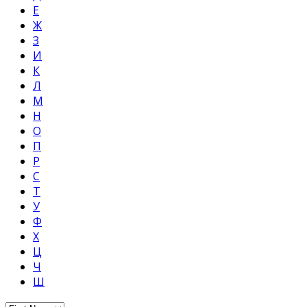
Е
Ж
З
И
К
Л
М
Н
О
П
Р
С
Т
У
Ф
Х
Ц
Ч
Ш