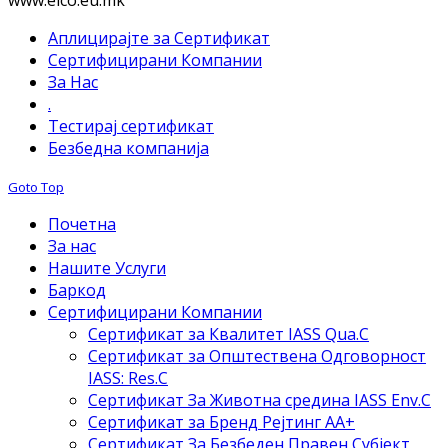
Аплицирајте за Сертификат
Сертифицирани Компании
За Нас
.
Тестирај сертификат
Безбедна компанија
Goto Top
Почетна
За нас
Нашите Услуги
Баркод
Сертифицирани Компании
Сертификат за Квалитет IASS Qua.C
Сертификат за Општествена Одговорност
IASS: Res.C
Сертификат За Животна средина IASS Env.C
Сертификат за Бренд Рејтинг АА+
Сертификат За Безбеден Правен Субјект