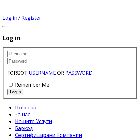
Log in
/
Register
Log in
FORGOT
USERNAME
OR
PASSWORD
Remember Me
Почетна
За нас
Нашите Услуги
Баркод
Сертифицирани Компании