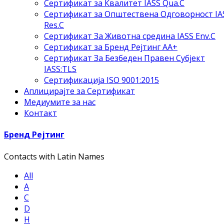
Сертификат за Квалитет IASS Qua.C
Сертификат за Општествена Одговорност IA
Res.C
Сертификат За Животна средина IASS Env.C
Сертификат за Бренд Рејтинг АА+
Сертификат За Безбеден Правен Субјект
IASS:TLS
Сертификација ISO 9001:2015
Аплицирајте за Сертификат
Медиумите за нас
Контакт
Бренд Рејтинг
Contacts with Latin Names
All
A
C
D
H