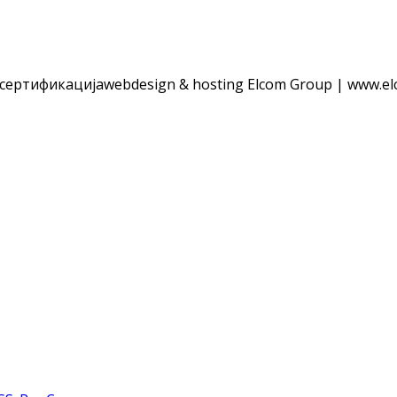
 сертификација
webdesign & hosting Elcom Group | www.el