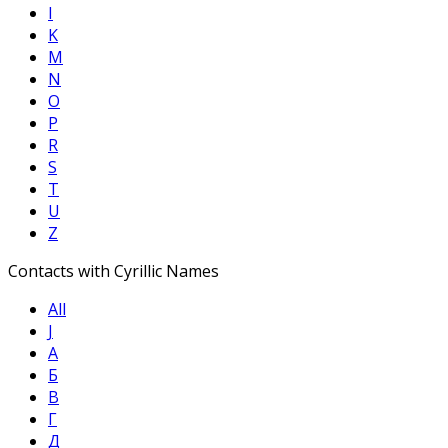
I
K
M
N
O
P
R
S
T
U
Z
Contacts with Cyrillic Names
All
Ј
А
Б
В
Г
Д