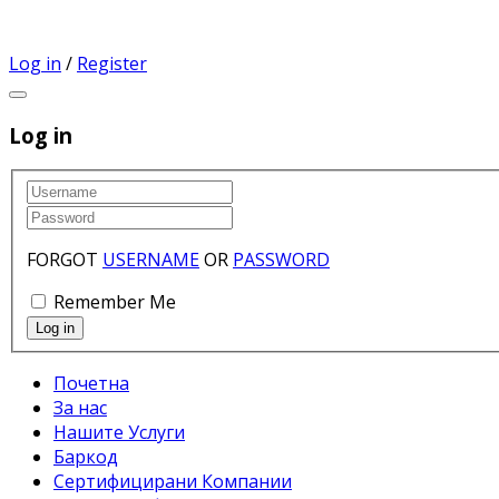
Log in
/
Register
Log in
FORGOT
USERNAME
OR
PASSWORD
Remember Me
Почетна
За нас
Нашите Услуги
Баркод
Сертифицирани Компании