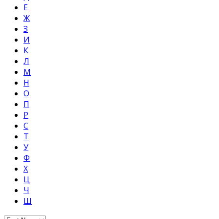
Е
Ж
З
И
К
Л
М
Н
О
П
Р
С
Т
У
Ф
Х
Ц
Ч
Ш