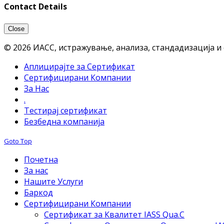
Contact Details
Close
© 2026 ИАСС, истражување, анализа, стандадизација и
Аплицирајте за Сертификат
Сертифицирани Компании
За Нас
.
Тестирај сертификат
Безбедна компанија
Goto Top
Почетна
За нас
Нашите Услуги
Баркод
Сертифицирани Компании
Сертификат за Квалитет IASS Qua.C