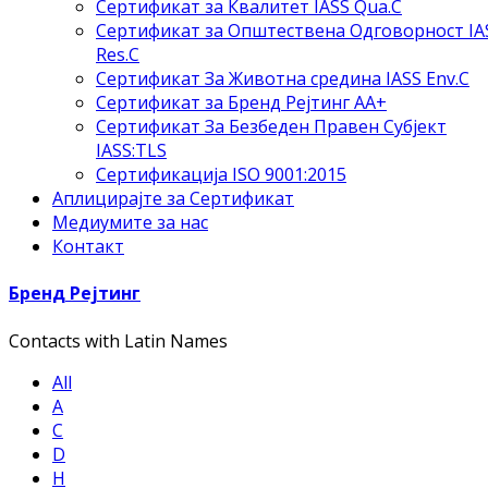
Сертификат за Квалитет IASS Qua.C
Сертификат за Општествена Одговорност IA
Res.C
Сертификат За Животна средина IASS Env.C
Сертификат за Бренд Рејтинг АА+
Сертификат За Безбеден Правен Субјект
IASS:TLS
Сертификација ISO 9001:2015
Аплицирајте за Сертификат
Медиумите за нас
Контакт
Бренд Рејтинг
Contacts with Latin Names
All
A
C
D
H