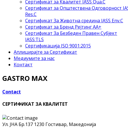
Сертификат за Квалитет IASS Qua.C
Сертификат за Општествена Одговорност IA
Res.C
Сертификат За Животна средина IASS Env.C
Сертификат за Бренд Рејтинг АА+
Сертификат За Безбеден Правен Субјект
IASS:TLS
Сертификација ISO 9001:2015
Аплицирајте за Сертификат
Медиумите за нас
Контакт
GASTRO MAX
Contact
СЕРТИФИКАТ ЗА КВАЛИТЕТ
Ул. ЈНА Бр.137
1230 Гостивар, Македонија