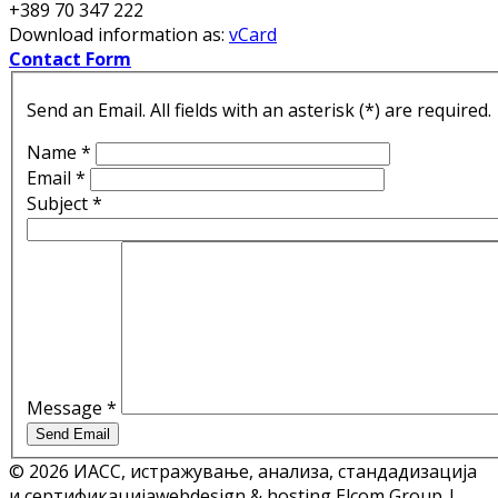
+389 70 347 222
Download information as:
vCard
Contact Form
Send an Email. All fields with an asterisk (*) are required.
Name
*
Email
*
Subject
*
Message
*
Send Email
© 2026 ИАСС, истражување, анализа, стандадизација
и сертификација
webdesign & hosting Elcom Group |