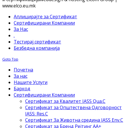
www.elco.eu.mk
Аплицирајте за Сертификат
Сертифицирани Компании
За Нас
.
Тестирај сертификат
Безбедна компанија
Goto Top
Почетна
За нас
Нашите Услуги
Баркод
Сертифицирани Компании
Сертификат за Квалитет IASS Qua.C
Сертификат за Општествена Одговорност
IASS: Res.C
Сертификат За Животна средина IASS Env.C
Сертификат за Бренд Рејтинг АА+