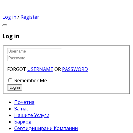
Log in
/
Register
Log in
FORGOT
USERNAME
OR
PASSWORD
Remember Me
Почетна
За нас
Нашите Услуги
Баркод
Сертифицирани Компании