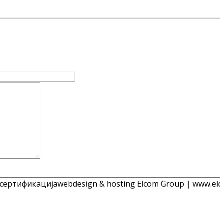
 сертификација
webdesign & hosting Elcom Group | www.el