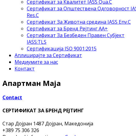
Сертификат за Квалитет IASS Qua.C
Сертификат за Општествена Одговорност IA
Res.C
Сертификат За Животна средина IASS Env.C
Сертификат за Бренд Рејтинг АА+
Сертификат За Безбеден Правен Субјект
IASS:TLS
Сертификација ISO 9001:2015
Аплицирајте за Сертификат
Медиумите за нас
Контакт
Апартман Маја
Contact
СЕРТИФИКАТ ЗА БРЕНД РЕЈТИНГ
Стар Дојран
1487 Дојран, Македонија
+389 75 306 326