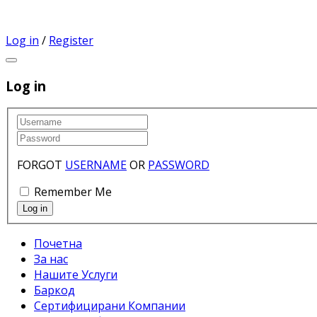
Log in
/
Register
Log in
FORGOT
USERNAME
OR
PASSWORD
Remember Me
Почетна
За нас
Нашите Услуги
Баркод
Сертифицирани Компании