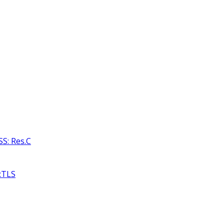
S: Res.C
:TLS