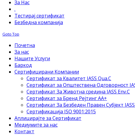
За Нас
.
Тестирај сертификат
Безбедна компанија
Goto Top
Почетна
За нас
Нашите Услуги
Баркод
Сертифицирани Компании
Сертификат за Квалитет IASS Qua.C
Сертификат за Општествена Одговорност IAS
Сертификат За Животна средина IASS Env.C
Сертификат за Бренд Рејтинг АА+
Сертификат За Безбеден Правен Субјект IASS
Сертификација ISO 9001:2015
Аплицирајте за Сертификат
Медиумите за нас
Контакт