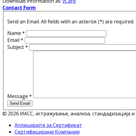
Download information as:
vCard
Contact Form
Send an Email. All fields with an asterisk (*) are required.
Name
*
Email
*
Subject
*
Message
*
Send Email
© 2026 ИАСС, истражување, анализа, стандадизација и
Аплицирајте за Сертификат
Сертифицирани Компании