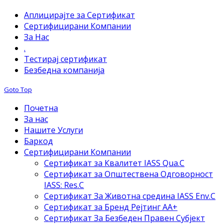
Аплицирајте за Сертификат
Сертифицирани Компании
За Нас
.
Тестирај сертификат
Безбедна компанија
Goto Top
Почетна
За нас
Нашите Услуги
Баркод
Сертифицирани Компании
Сертификат за Квалитет IASS Qua.C
Сертификат за Општествена Одговорност
IASS: Res.C
Сертификат За Животна средина IASS Env.C
Сертификат за Бренд Рејтинг АА+
Сертификат За Безбеден Правен Субјект