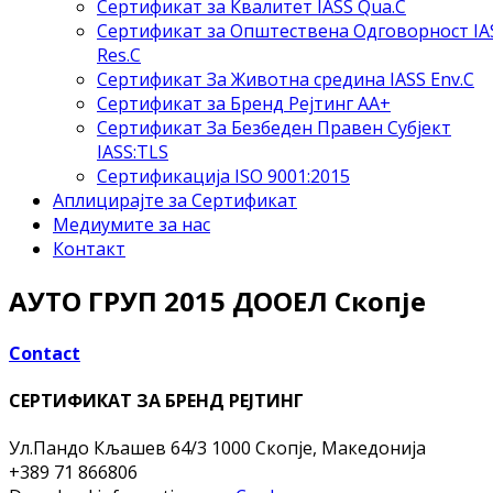
Сертификат за Квалитет IASS Qua.C
Сертификат за Општествена Одговорност IA
Res.C
Сертификат За Животна средина IASS Env.C
Сертификат за Бренд Рејтинг АА+
Сертификат За Безбеден Правен Субјект
IASS:TLS
Сертификација ISO 9001:2015
Аплицирајте за Сертификат
Медиумите за нас
Контакт
АУТО ГРУП 2015 ДООЕЛ Скопје
Contact
СЕРТИФИКАТ ЗА БРЕНД РЕЈТИНГ
Ул.Пандо Кљашев 64/3
1000 Скопје, Македонија
+389 71 866806