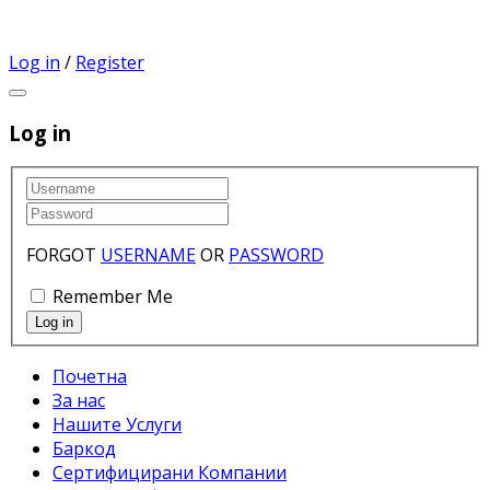
Log in
/
Register
Log in
FORGOT
USERNAME
OR
PASSWORD
Remember Me
Почетна
За нас
Нашите Услуги
Баркод
Сертифицирани Компании