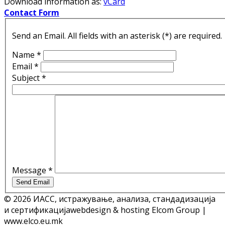
Download information as:
vCard
Contact Form
Send an Email. All fields with an asterisk (*) are required.
Name
*
Email
*
Subject
*
Message
*
Send Email
© 2026 ИАСС, истражување, анализа, стандадизација
и сертификација
webdesign & hosting Elcom Group |
www.elco.eu.mk