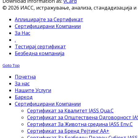
Download information as:
vCard
© 2026 ИАСС, истражување, анализа, стандадизација и
Аплицирајте за Сертификат
Сертифицирани Компании
За Нас
.
Тестирај сертификат
Безбедна компанија
Goto Top
Почетна
За нас
Нашите Услуги
Баркод
Сертифицирани Компании
Сертификат за Квалитет IASS Qua.C
Сертификат за Општествена Одговорност IAS
Сертификат За Животна средина IASS Env.C
Сертификат за Бренд Рејтинг АА+
Сертификат За Безбеден Правен Субјект IASS