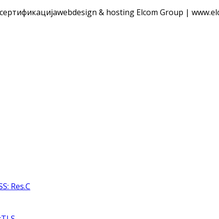
 сертификација
webdesign & hosting Elcom Group | www.el
S: Res.C
:TLS