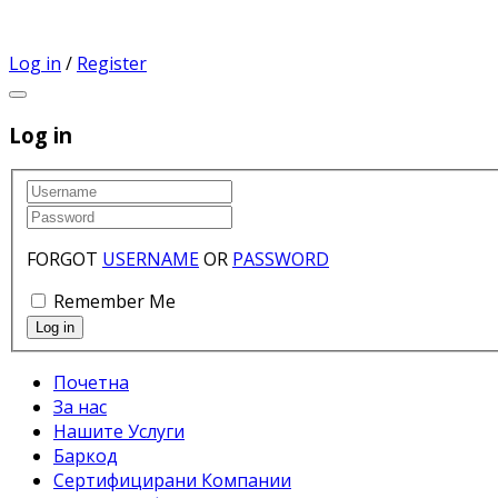
Log in
/
Register
Log in
FORGOT
USERNAME
OR
PASSWORD
Remember Me
Почетна
За нас
Нашите Услуги
Баркод
Сертифицирани Компании