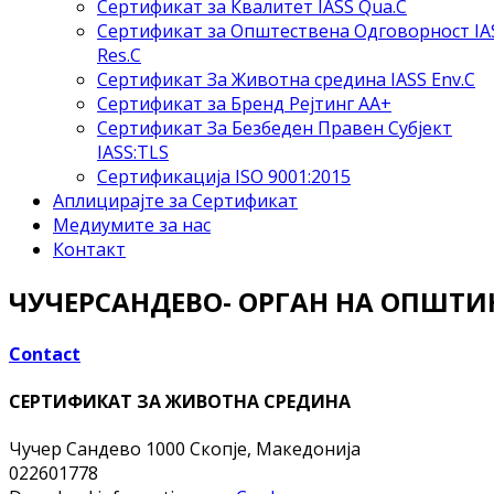
Сертификат за Квалитет IASS Qua.C
Сертификат за Општествена Одговорност IA
Res.C
Сертификат За Животна средина IASS Env.C
Сертификат за Бренд Рејтинг АА+
Сертификат За Безбеден Правен Субјект
IASS:TLS
Сертификација ISO 9001:2015
Аплицирајте за Сертификат
Медиумите за нас
Контакт
ЧУЧЕРСАНДЕВО- ОРГАН НА ОПШТИ
Contact
СЕРТИФИКАТ ЗА ЖИВОТНА СРЕДИНА
Чучер Сандево
1000 Скопје, Македонија
022601778