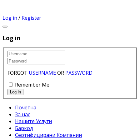
Log in
/
Register
Log in
FORGOT
USERNAME
OR
PASSWORD
Remember Me
Почетна
За нас
Нашите Услуги
Баркод
Сертифицирани Компании