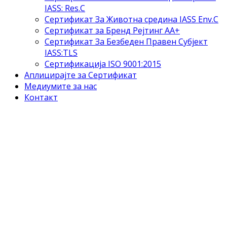
IASS: Res.C
Сертификат За Животна средина IASS Env.C
Сертификат за Бренд Рејтинг АА+
Сертификат За Безбеден Правен Субјект
IASS:TLS
Сертификација ISO 9001:2015
Аплицирајте за Сертификат
Медиумите за нас
Контакт