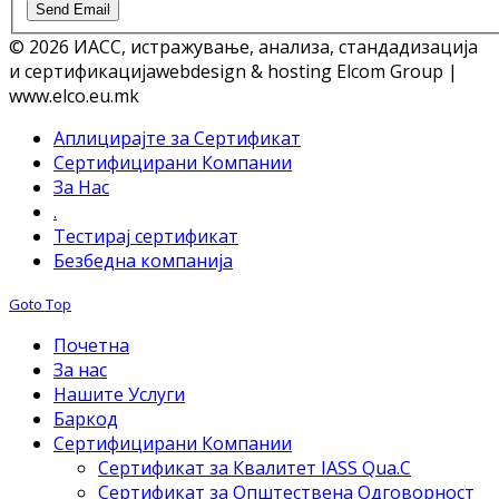
Send Email
© 2026 ИАСС, истражување, анализа, стандадизација
и сертификација
webdesign & hosting Elcom Group |
www.elco.eu.mk
Аплицирајте за Сертификат
Сертифицирани Компании
За Нас
.
Тестирај сертификат
Безбедна компанија
Goto Top
Почетна
За нас
Нашите Услуги
Баркод
Сертифицирани Компании
Сертификат за Квалитет IASS Qua.C
Сертификат за Општествена Одговорност