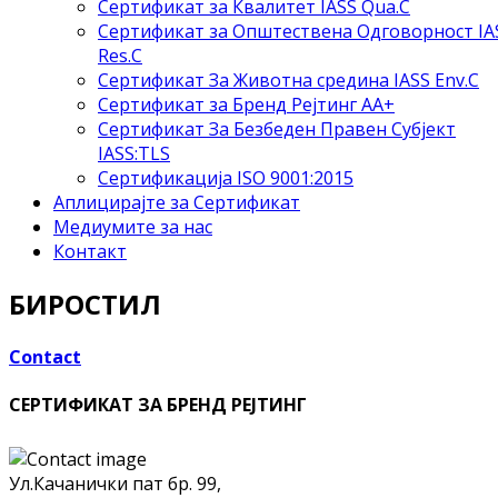
Сертификат за Квалитет IASS Qua.C
Сертификат за Општествена Одговорност IA
Res.C
Сертификат За Животна средина IASS Env.C
Сертификат за Бренд Рејтинг АА+
Сертификат За Безбеден Правен Субјект
IASS:TLS
Сертификација ISO 9001:2015
Аплицирајте за Сертификат
Медиумите за нас
Контакт
БИРОСТИЛ
Contact
СЕРТИФИКАТ ЗА БРЕНД РЕЈТИНГ
Ул.Качанички пат бр. 99,