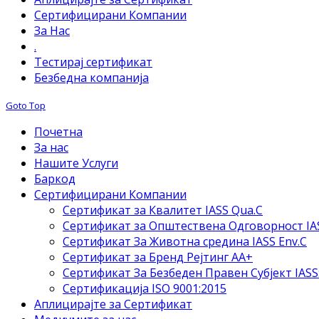
Сертифицирани Компании
За Нас
.
Тестирај сертификат
Безбедна компанија
Goto Top
Почетна
За нас
Нашите Услуги
Баркод
Сертифицирани Компании
Сертификат за Квалитет IASS Qua.C
Сертификат за Општествена Одговорност IAS
Сертификат За Животна средина IASS Env.C
Сертификат за Бренд Рејтинг АА+
Сертификат За Безбеден Правен Субјект IASS
Сертификација ISO 9001:2015
Аплицирајте за Сертификат