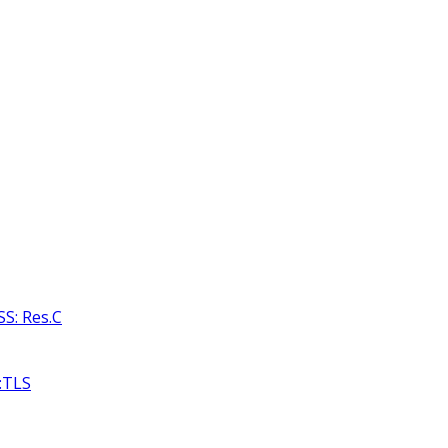
S: Res.C
:TLS