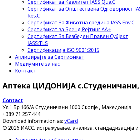
Сертификат за Квалитет IASS Qua.C
Сертификат за Општествена Одговорност IA
Res.C
Сертификат За Животна средина IASS Env.C
Сертификат за Бренд Рејтинг АА+
Сертификат За Безбеден Правен Субјект
IASS:TLS
Сертификација ISO 9001:2015
Аплицирајте за Сертификат
Медиумите за нас
Контакт
Аптека ЦИДОНИЈА с.Студеничани,
Contact
Ул.1 Бр.166/А Студеничани
1000 Скопјe , Македонија
+389 71 257 444
Download information as:
vCard
© 2026 ИАСС, истражување, анализа, стандадизација и
Аплицирајте за Сертификат