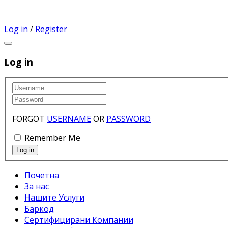
Log in
/
Register
Log in
FORGOT
USERNAME
OR
PASSWORD
Remember Me
Почетна
За нас
Нашите Услуги
Баркод
Сертифицирани Компании