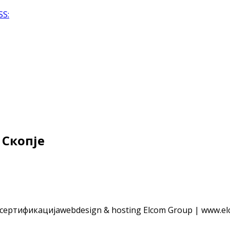
SS:
 Скопје
 сертификација
webdesign & hosting Elcom Group | www.el