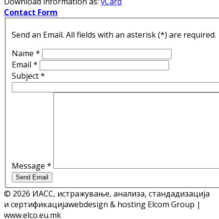
Download information as:
vCard
Contact Form
Send an Email. All fields with an asterisk (*) are required.
Name
*
Email
*
Subject
*
Message
*
Send Email
© 2026 ИАСС, истражување, анализа, стандадизација
и сертификација
webdesign & hosting Elcom Group |
www.elco.eu.mk