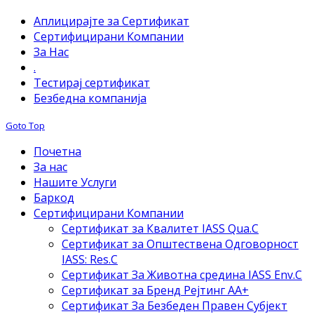
Аплицирајте за Сертификат
Сертифицирани Компании
За Нас
.
Тестирај сертификат
Безбедна компанија
Goto Top
Почетна
За нас
Нашите Услуги
Баркод
Сертифицирани Компании
Сертификат за Квалитет IASS Qua.C
Сертификат за Општествена Одговорност
IASS: Res.C
Сертификат За Животна средина IASS Env.C
Сертификат за Бренд Рејтинг АА+
Сертификат За Безбеден Правен Субјект