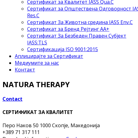
Сертификат за Квалитет IASS Qua.C
Сертификат за Општествена Одговорност IA
Res.C
Сертификат За Животна средина IASS Env.C
Сертификат за Бренд Рејтинг АА+
Сертификат За Безбеден Правен Субјект
IASS:TLS
Сертификација ISO 9001:2015
Аплицирајте за Сертификат
Медиумите за нас
Контакт
NATURA THERAPY
Contact
СЕРТИФИКАТ ЗА КВАЛИТЕТ
Перо Наков 50
1000 Скопје, Македонија
+389 71 317 111