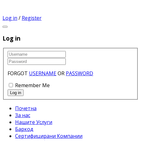
Log in
/
Register
Log in
FORGOT
USERNAME
OR
PASSWORD
Remember Me
Почетна
За нас
Нашите Услуги
Баркод
Сертифицирани Компании