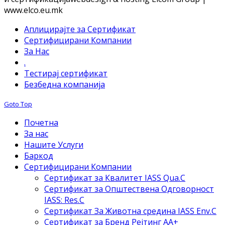
www.elco.eu.mk
Аплицирајте за Сертификат
Сертифицирани Компании
За Нас
.
Тестирај сертификат
Безбедна компанија
Goto Top
Почетна
За нас
Нашите Услуги
Баркод
Сертифицирани Компании
Сертификат за Квалитет IASS Qua.C
Сертификат за Општествена Одговорност
IASS: Res.C
Сертификат За Животна средина IASS Env.C
Сертификат за Бренд Рејтинг АА+