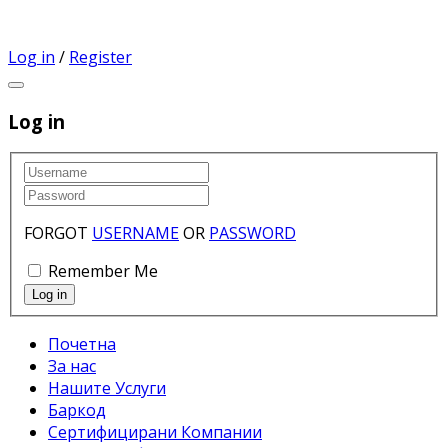
Log in
/
Register
Log in
FORGOT
USERNAME
OR
PASSWORD
Remember Me
Почетна
За нас
Нашите Услуги
Баркод
Сертифицирани Компании