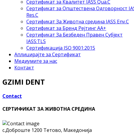
Сертификат за Квалитет IASS Qua.C
Сертификат за Општествена Одговорност IA
Res.C
Сертификат За Животна средина IASS Env.C
Сертификат за Бренд Рејтинг АА+
Сертификат За Безбеден Правен Субјект
IASS:TLS
Сертификација ISO 9001:2015
Аплицирајте за Сертификат
Медиумите за нас
Контакт
GZIMI DENT
Contact
СЕРТИФИКАТ ЗА ЖИВОТНА СРЕДИНА
с.Доброште
1200 Тетово, Македонија