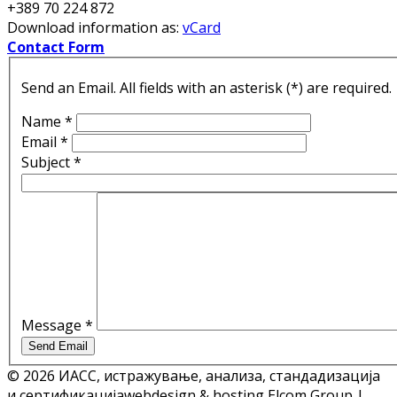
+389 70 224 872
Download information as:
vCard
Contact Form
Send an Email. All fields with an asterisk (*) are required.
Name
*
Email
*
Subject
*
Message
*
Send Email
© 2026 ИАСС, истражување, анализа, стандадизација
и сертификација
webdesign & hosting Elcom Group |