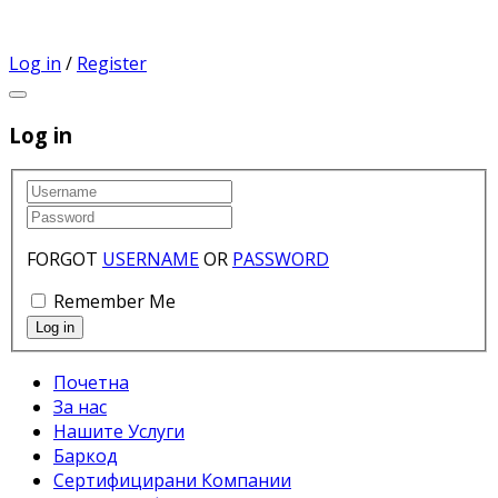
Log in
/
Register
Log in
FORGOT
USERNAME
OR
PASSWORD
Remember Me
Почетна
За нас
Нашите Услуги
Баркод
Сертифицирани Компании