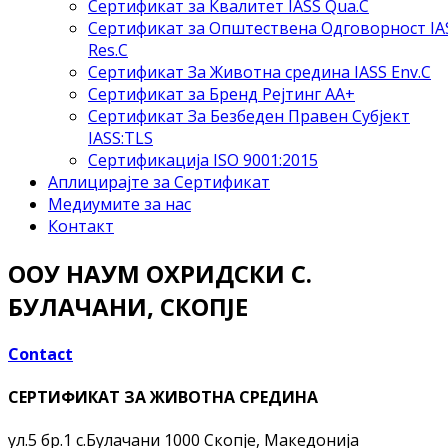
Сертификат за Квалитет IASS Qua.C
Сертификат за Општествена Одговорност IA
Res.C
Сертификат За Животна средина IASS Env.C
Сертификат за Бренд Рејтинг АА+
Сертификат За Безбеден Правен Субјект
IASS:TLS
Сертификација ISO 9001:2015
Аплицирајте за Сертификат
Медиумите за нас
Контакт
ООУ НАУМ ОХРИДСКИ С.
БУЛАЧАНИ, СКОПЈЕ
Contact
СЕРТИФИКАТ ЗА ЖИВОТНА СРЕДИНА
ул.5 бр.1 с.Булачани
1000 Скопје, Македонија