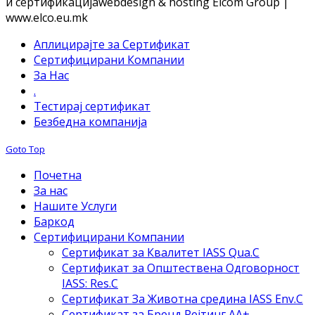
и сертификација
webdesign & hosting Elcom Group |
www.elco.eu.mk
Аплицирајте за Сертификат
Сертифицирани Компании
За Нас
.
Тестирај сертификат
Безбедна компанија
Goto Top
Почетна
За нас
Нашите Услуги
Баркод
Сертифицирани Компании
Сертификат за Квалитет IASS Qua.C
Сертификат за Општествена Одговорност
IASS: Res.C
Сертификат За Животна средина IASS Env.C
Сертификат за Бренд Рејтинг АА+