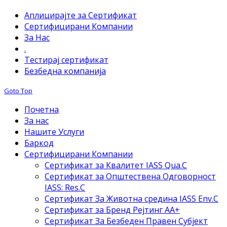
Аплицирајте за Сертификат
Сертифицирани Компании
За Нас
.
Тестирај сертификат
Безбедна компанија
Goto Top
Почетна
За нас
Нашите Услуги
Баркод
Сертифицирани Компании
Сертификат за Квалитет IASS Qua.C
Сертификат за Општествена Одговорност
IASS: Res.C
Сертификат За Животна средина IASS Env.C
Сертификат за Бренд Рејтинг АА+
Сертификат За Безбеден Правен Субјект