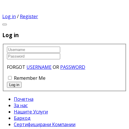
Log in
/
Register
Log in
FORGOT
USERNAME
OR
PASSWORD
Remember Me
Почетна
За нас
Нашите Услуги
Баркод
Сертифицирани Компании