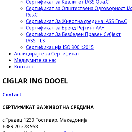
Сертификат за Квалитет IASS Qua.C
Сертификат за Општествена Одговорност IA
Res.C
Сертификат За Животна средина IASS Env.C
Сертификат за Бренд Рејтинг АА+
Сертификат За Безбеден Правен Субјект
IASS:TLS
Сертификација ISO 9001:2015
Аплицирајте за Сертификат
Медиумите за нас
Контакт
CIGLAR ING DOOEL
Contact
СЕРТИФИКАТ ЗА ЖИВОТНА СРЕДИНА
с.Градец
1230 Гостивар, Македонија
+389 70 378 958