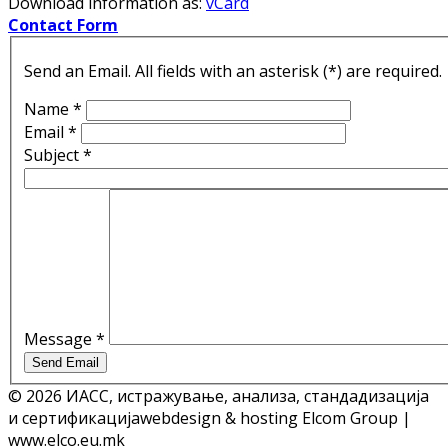
Download information as:
vCard
Contact Form
Send an Email. All fields with an asterisk (*) are required.
Name
*
Email
*
Subject
*
Message
*
Send Email
© 2026 ИАСС, истражување, анализа, стандадизација
и сертификација
webdesign & hosting Elcom Group |
www.elco.eu.mk