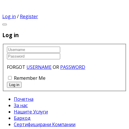
Log in
/
Register
Log in
FORGOT
USERNAME
OR
PASSWORD
Remember Me
Почетна
За нас
Нашите Услуги
Баркод
Сертифицирани Компании