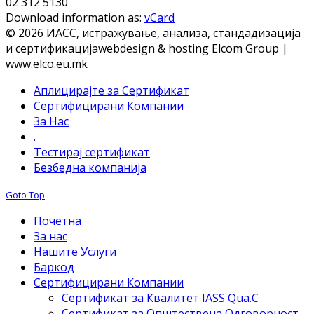
02 312 5130
Download information as:
vCard
© 2026 ИАСС, истражување, анализа, стандадизација
и сертификација
webdesign & hosting Elcom Group |
www.elco.eu.mk
Аплицирајте за Сертификат
Сертифицирани Компании
За Нас
.
Тестирај сертификат
Безбедна компанија
Goto Top
Почетна
За нас
Нашите Услуги
Баркод
Сертифицирани Компании
Сертификат за Квалитет IASS Qua.C
Сертификат за Општествена Одговорност