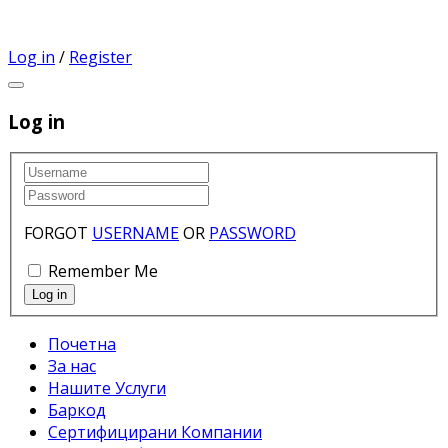
Log in
/
Register
Log in
FORGOT
USERNAME
OR
PASSWORD
Remember Me
Почетна
За нас
Нашите Услуги
Баркод
Сертифицирани Компании