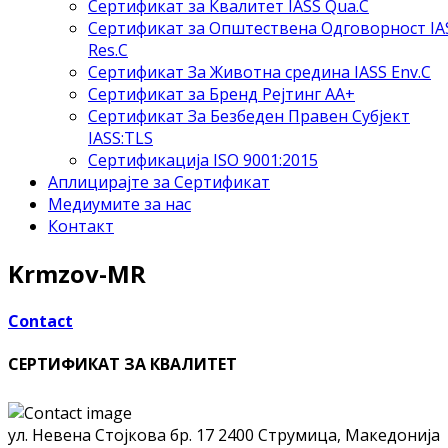
Сертификат за Квалитет IASS Qua.C
Сертификат за Општествена Одговорност IA
Res.C
Сертификат За Животна средина IASS Env.C
Сертификат за Бренд Рејтинг АА+
Сертификат За Безбеден Правен Субјект
IASS:TLS
Сертификација ISO 9001:2015
Аплицирајте за Сертификат
Медиумите за нас
Контакт
Krmzov-MR
Contact
СЕРТИФИКАТ ЗА КВАЛИТЕТ
ул. Невена Стојкова бр. 17
2400 Струмица, Македонија