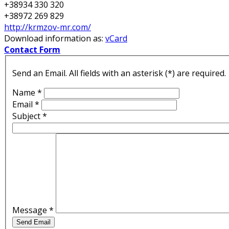
+38934 330 320
+38972 269 829
http://krmzov-mr.com/
Download information as:
vCard
Contact Form
Send an Email. All fields with an asterisk (*) are required.
Name
*
Email
*
Subject
*
Message
*
Send Email