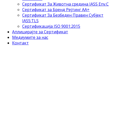
Сертификат За Животна средина IASS Env.C
Сертификат за Бренд Рејтинг АА+
Сертификат За Безбеден Правен Субјект
IASS:TLS
Сертификација ISO 9001:2015
Аплицирајте за Сертификат
Медиумите за нас
Контакт