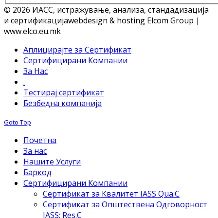
© 2026 ИАСС, истражување, анализа, стандадизација
и сертификација
webdesign & hosting Elcom Group |
www.elco.eu.mk
Аплицирајте за Сертификат
Сертифицирани Компании
За Нас
.
Тестирај сертификат
Безбедна компанија
Goto Top
Почетна
За нас
Нашите Услуги
Баркод
Сертифицирани Компании
Сертификат за Квалитет IASS Qua.C
Сертификат за Општествена Одговорност
IASS: Res.C