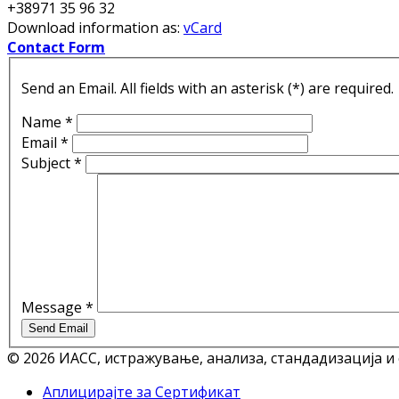
+38971 35 96 32
Download information as:
vCard
Contact Form
Send an Email. All fields with an asterisk (*) are required.
Name
*
Email
*
Subject
*
Message
*
Send Email
© 2026 ИАСС, истражување, анализа, стандадизација и
Аплицирајте за Сертификат