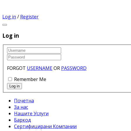
Log in
/
Register
Log in
FORGOT
USERNAME
OR
PASSWORD
Remember Me
Почетна
За нас
Нашите Услуги
Баркод
Сертифицирани Компании