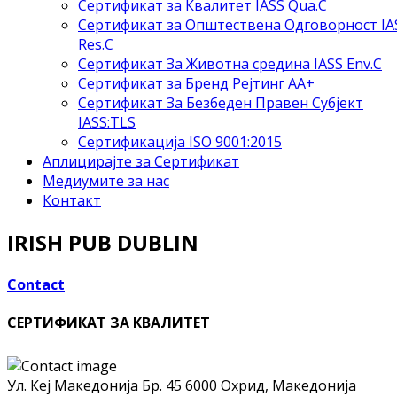
Сертификат за Квалитет IASS Qua.C
Сертификат за Општествена Одговорност IA
Res.C
Сертификат За Животна средина IASS Env.C
Сертификат за Бренд Рејтинг АА+
Сертификат За Безбеден Правен Субјект
IASS:TLS
Сертификација ISO 9001:2015
Аплицирајте за Сертификат
Медиумите за нас
Контакт
IRISH PUB DUBLIN
Contact
СЕРТИФИКАТ ЗА КВАЛИТЕТ
Ул. Кеј Македонија Бр. 45
6000 Охрид, Македонија