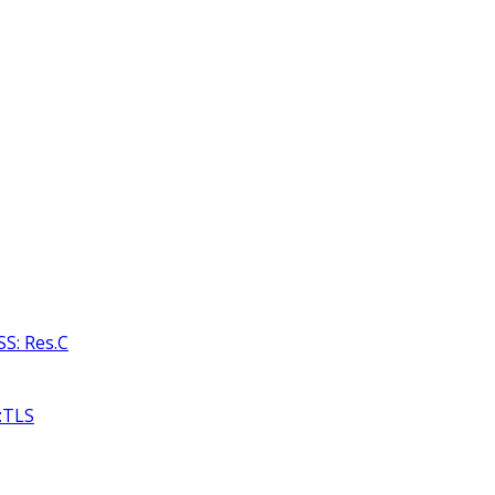
S: Res.C
:TLS