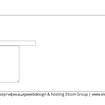
 сертификација
webdesign & hosting Elcom Group | www.el