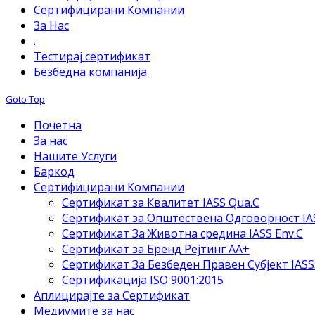
Сертифицирани Компании
За Нас
.
Тестирај сертификат
Безбедна компанија
Goto Top
Почетна
За нас
Нашите Услуги
Баркод
Сертифицирани Компании
Сертификат за Квалитет IASS Qua.C
Сертификат за Општествена Одговорност IAS
Сертификат За Животна средина IASS Env.C
Сертификат за Бренд Рејтинг АА+
Сертификат За Безбеден Правен Субјект IASS
Сертификација ISO 9001:2015
Аплицирајте за Сертификат
Медиумите за нас