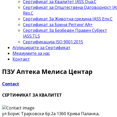
Сертификат за Квалитет IASS Qua.C
Сертификат за Општествена Одговорност IA
Res.C
Сертификат За Животна средина IASS Env.C
Сертификат за Бренд Рејтинг АА+
Сертификат За Безбеден Правен Субјект
IASS:TLS
Сертификација ISO 9001:2015
Аплицирајте за Сертификат
Медиумите за нас
Контакт
ПЗУ Аптека Мелиса Центар
Contact
СЕРТИФИКАТ ЗА КВАЛИТЕТ
ул Борис Трајковски бр.2а
1360 Крива Паланка,