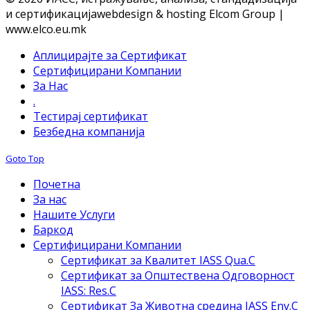
и сертификација
webdesign & hosting Elcom Group |
www.elco.eu.mk
Аплицирајте за Сертификат
Сертифицирани Компании
За Нас
.
Тестирај сертификат
Безбедна компанија
Goto Top
Почетна
За нас
Нашите Услуги
Баркод
Сертифицирани Компании
Сертификат за Квалитет IASS Qua.C
Сертификат за Општествена Одговорност
IASS: Res.C
Сертификат За Животна средина IASS Env.C