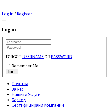
Log in
/
Register
Log in
FORGOT
USERNAME
OR
PASSWORD
Remember Me
Почетна
За нас
Нашите Услуги
Баркод
Сертифицирани Компании