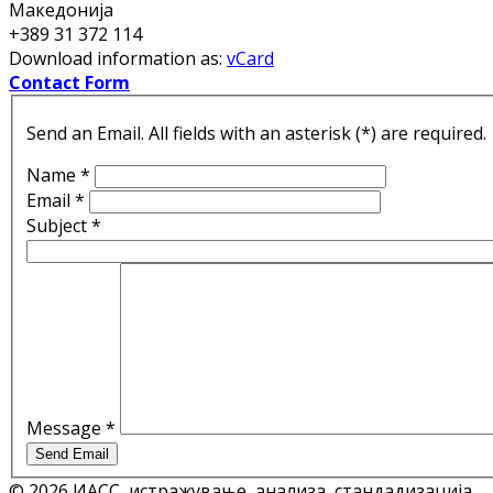
Македонија
+389 31 372 114
Download information as:
vCard
Contact Form
Send an Email. All fields with an asterisk (*) are required.
Name
*
Email
*
Subject
*
Message
*
Send Email
© 2026 ИАСС, истражување, анализа, стандадизација