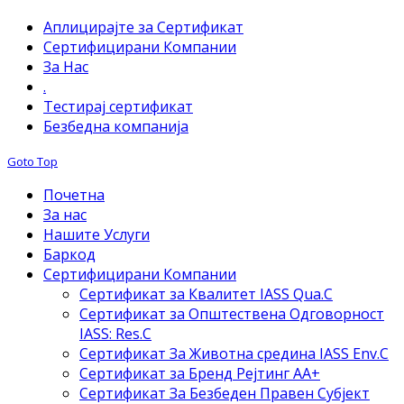
Аплицирајте за Сертификат
Сертифицирани Компании
За Нас
.
Тестирај сертификат
Безбедна компанија
Goto Top
Почетна
За нас
Нашите Услуги
Баркод
Сертифицирани Компании
Сертификат за Квалитет IASS Qua.C
Сертификат за Општествена Одговорност
IASS: Res.C
Сертификат За Животна средина IASS Env.C
Сертификат за Бренд Рејтинг АА+
Сертификат За Безбеден Правен Субјект