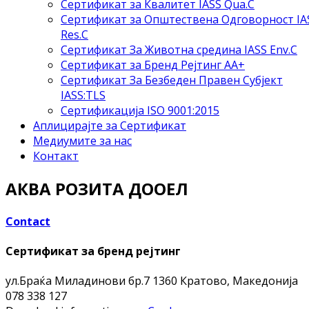
Сертификат за Квалитет IASS Qua.C
Сертификат за Општествена Одговорност IA
Res.C
Сертификат За Животна средина IASS Env.C
Сертификат за Бренд Рејтинг АА+
Сертификат За Безбеден Правен Субјект
IASS:TLS
Сертификација ISO 9001:2015
Аплицирајте за Сертификат
Медиумите за нас
Контакт
АКВА РОЗИТА ДООЕЛ
Contact
Сертификат за бренд рејтинг
ул.Браќа Миладинови бр.7
1360 Кратово, Македонија
078 338 127