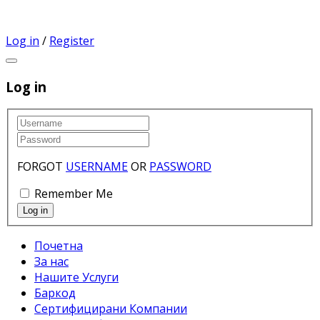
Log in
/
Register
Log in
FORGOT
USERNAME
OR
PASSWORD
Remember Me
Почетна
За нас
Нашите Услуги
Баркод
Сертифицирани Компании