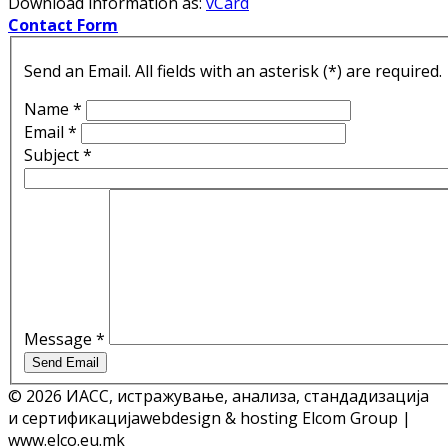
Download information as:
vCard
Contact Form
Send an Email. All fields with an asterisk (*) are required.
Name
*
Email
*
Subject
*
Message
*
Send Email
© 2026 ИАСС, истражување, анализа, стандадизација
и сертификација
webdesign & hosting Elcom Group |
www.elco.eu.mk