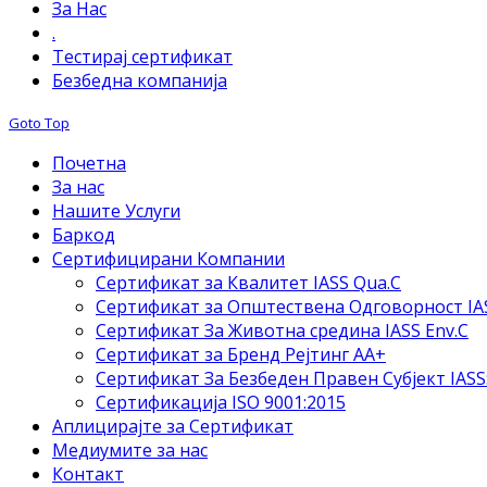
За Нас
.
Тестирај сертификат
Безбедна компанија
Goto Top
Почетна
За нас
Нашите Услуги
Баркод
Сертифицирани Компании
Сертификат за Квалитет IASS Qua.C
Сертификат за Општествена Одговорност IAS
Сертификат За Животна средина IASS Env.C
Сертификат за Бренд Рејтинг АА+
Сертификат За Безбеден Правен Субјект IASS
Сертификација ISO 9001:2015
Аплицирајте за Сертификат
Медиумите за нас
Контакт