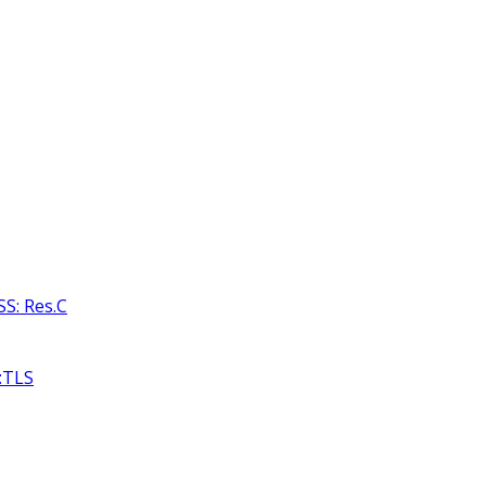
S: Res.C
:TLS