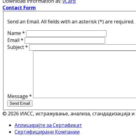
Download information as:
vCard
Contact Form
Send an Email. All fields with an asterisk (*) are required.
Name
*
Email
*
Subject
*
Message
*
Send Email
© 2026 ИАСС, истражување, анализа, стандадизација и
Аплицирајте за Сертификат
Сертифицирани Компании