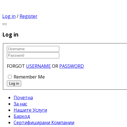
Log in
/
Register
Log in
FORGOT
USERNAME
OR
PASSWORD
Remember Me
Почетна
За нас
Нашите Услуги
Баркод
Сертифицирани Компании