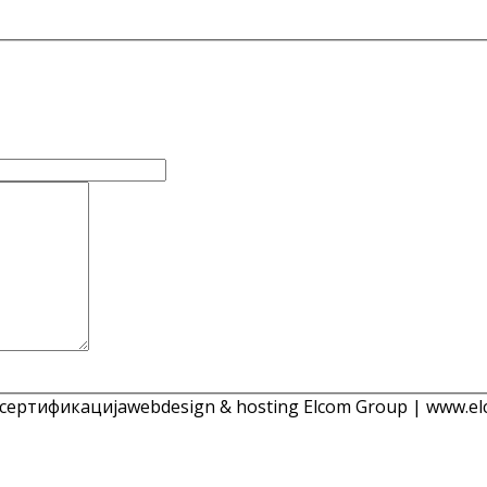
 сертификација
webdesign & hosting Elcom Group | www.el