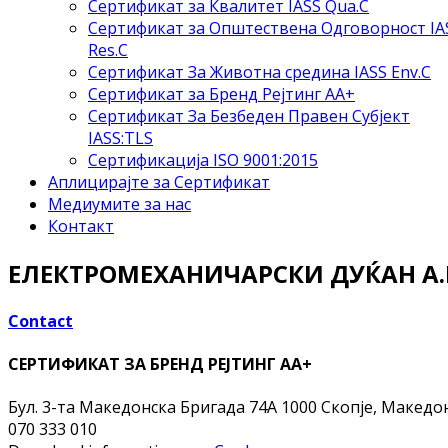
Сертификат за Квалитет IASS Qua.C
Сертификат за Општествена Одговорност IA
Res.C
Сертификат За Животна средина IASS Env.C
Сертификат за Бренд Рејтинг АА+
Сертификат За Безбеден Правен Субјект
IASS:TLS
Сертификација ISO 9001:2015
Аплицирајте за Сертификат
Медиумите за нас
Контакт
ЕЛЕКТРОМЕХАНИЧАРСКИ ДУЌАН А.Ц
Contact
СЕРТИФИКАТ ЗА БРЕНД РЕЈТИНГ АА+
Бул. 3-та Македонска Бригада 74А
1000 Скопје, Македо
070 333 010