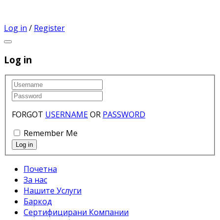
Log in
/
Register
Log in
FORGOT
USERNAME
OR
PASSWORD
Remember Me
Почетна
За нас
Нашите Услуги
Баркод
Сертифицирани Компании