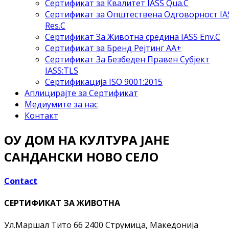
Сертификат за Квалитет IASS Qua.C
Сертификат за Општествена Одговорност IA
Res.C
Сертификат За Животна средина IASS Env.C
Сертификат за Бренд Рејтинг АА+
Сертификат За Безбеден Правен Субјект
IASS:TLS
Сертификација ISO 9001:2015
Аплицирајте за Сертификат
Медиумите за нас
Контакт
ОУ ДОМ НА КУЛТУРА ЈАНЕ
САНДАНСКИ НОВО СЕЛО
Contact
СЕРТИФИКАТ ЗА ЖИВОТНА
Ул.Маршал Тито бб
2400 Струмица, Македонија