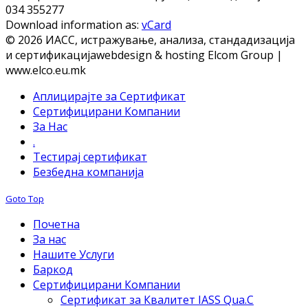
034 355277
Download information as:
vCard
© 2026 ИАСС, истражување, анализа, стандадизација
и сертификација
webdesign & hosting Elcom Group |
www.elco.eu.mk
Аплицирајте за Сертификат
Сертифицирани Компании
За Нас
.
Тестирај сертификат
Безбедна компанија
Goto Top
Почетна
За нас
Нашите Услуги
Баркод
Сертифицирани Компании
Сертификат за Квалитет IASS Qua.C