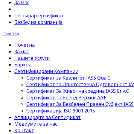
За Нас
.
Тестирај сертификат
Безбедна компанија
Goto Top
Почетна
За нас
Нашите Услуги
Баркод
Сертифицирани Компании
Сертификат за Квалитет IASS Qua.C
Сертификат за Општествена Одговорност IAS
Сертификат За Животна средина IASS Env.C
Сертификат за Бренд Рејтинг АА+
Сертификат За Безбеден Правен Субјект IASS
Сертификација ISO 9001:2015
Аплицирајте за Сертификат
Медиумите за нас
Контакт