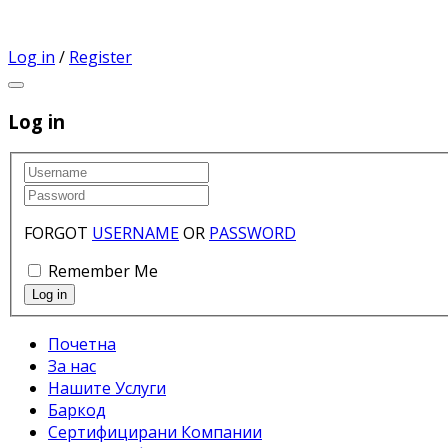
Log in
/
Register
Log in
FORGOT
USERNAME
OR
PASSWORD
Remember Me
Почетна
За нас
Нашите Услуги
Баркод
Сертифицирани Компании