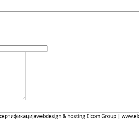
 сертификација
webdesign & hosting Elcom Group | www.el