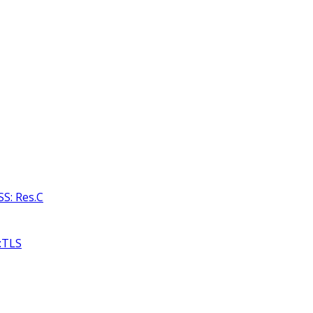
S: Res.C
:TLS