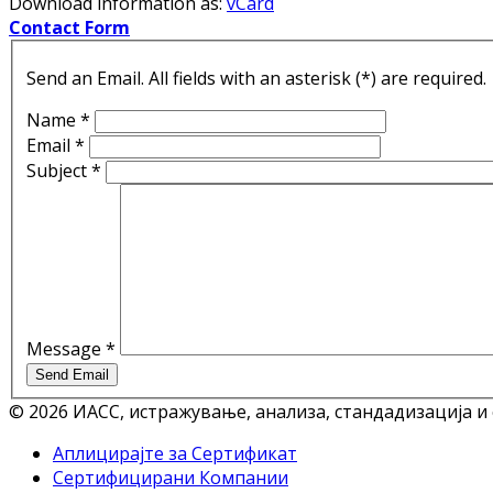
Download information as:
vCard
Contact Form
Send an Email. All fields with an asterisk (*) are required.
Name
*
Email
*
Subject
*
Message
*
Send Email
© 2026 ИАСС, истражување, анализа, стандадизација и
Аплицирајте за Сертификат
Сертифицирани Компании