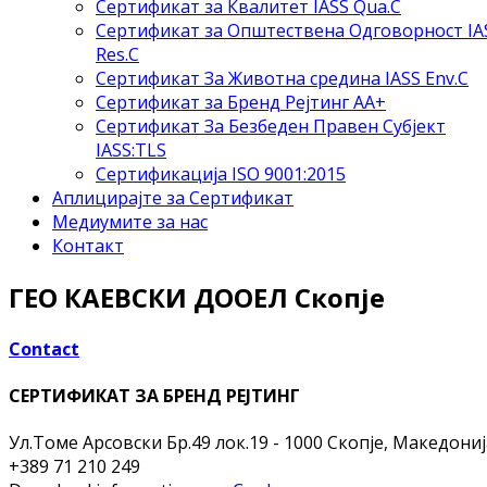
Сертификат за Квалитет IASS Qua.C
Сертификат за Општествена Одговорност IA
Res.C
Сертификат За Животна средина IASS Env.C
Сертификат за Бренд Рејтинг АА+
Сертификат За Безбеден Правен Субјект
IASS:TLS
Сертификација ISO 9001:2015
Аплицирајте за Сертификат
Медиумите за нас
Контакт
ГЕО КАЕВСКИ ДООЕЛ Скопје
Contact
СЕРТИФИКАТ ЗА БРЕНД РЕЈТИНГ
Ул.Томе Арсовски Бр.49 лок.19 -
1000 Скопје, Македониј
+389 71 210 249