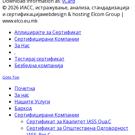
Download information as:
vCard
© 2026 ИАСС, истражување, анализа, стандадизација
и сертификација
webdesign & hosting Elcom Group |
www.elco.eu.mk
Аплицирајте за Сертификат
Сертифицирани Компании
За Нас
.
Тестирај сертификат
Безбедна компанија
Goto Top
Почетна
За нас
Нашите Услуги
Баркод
Сертифицирани Компании
Сертификат за Квалитет IASS Qua.C
Сертификат за Општествена Одговорност
IASS: Res.C