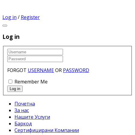
Log in
/
Register
Log in
FORGOT
USERNAME
OR
PASSWORD
Remember Me
Почетна
За нас
Нашите Услуги
Баркод
Сертифицирани Компании