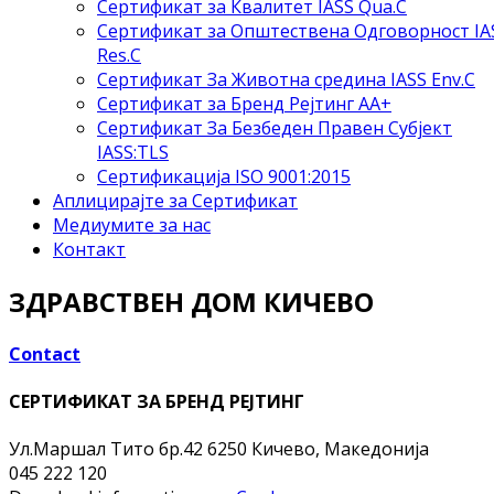
Сертификат за Квалитет IASS Qua.C
Сертификат за Општествена Одговорност IA
Res.C
Сертификат За Животна средина IASS Env.C
Сертификат за Бренд Рејтинг АА+
Сертификат За Безбеден Правен Субјект
IASS:TLS
Сертификација ISO 9001:2015
Аплицирајте за Сертификат
Медиумите за нас
Контакт
ЗДРАВСТВЕН ДОМ КИЧЕВО
Contact
СЕРТИФИКАТ ЗА БРЕНД РЕЈТИНГ
Ул.Маршал Тито бр.42
6250 Кичево, Македонија
045 222 120