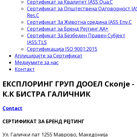
Сертификат за Квалитет IASS Qua.C
Сертификат за Општествена Одговорност IA
Res.C
Сертификат За Животна средина IASS Env.C
Сертификат за Бренд Рејтинг АА+
Сертификат За Безбеден Правен Субјект
IASS:TLS
Сертификација ISO 9001:2015
Аплицирајте за Сертификат
Медиумите за нас
Контакт
ЕКСПЛОРИНГ ГРУП ДООЕЛ Скопје -
К.К БИСТРА ГАЛИЧНИК
Contact
СЕРТИФИКАТ ЗА БРЕНД РЕЈТИНГ
Ул. Галички пат
1255 Маврово, Македонија