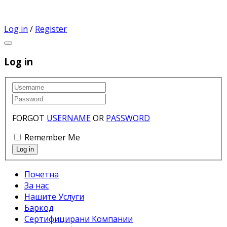
Log in
/
Register
Log in
FORGOT
USERNAME
OR
PASSWORD
Remember Me
Почетна
За нас
Нашите Услуги
Баркод
Сертифицирани Компании