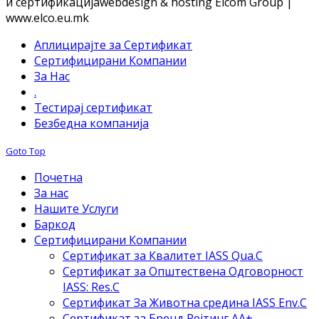
и сертификација
webdesign & hosting Elcom Group |
www.elco.eu.mk
Аплицирајте за Сертификат
Сертифицирани Компании
За Нас
.
Тестирај сертификат
Безбедна компанија
Goto Top
Почетна
За нас
Нашите Услуги
Баркод
Сертифицирани Компании
Сертификат за Квалитет IASS Qua.C
Сертификат за Општествена Одговорност
IASS: Res.C
Сертификат За Животна средина IASS Env.C
Сертификат за Бренд Рејтинг АА+