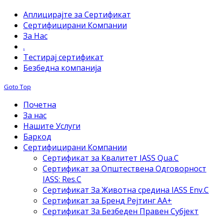
Аплицирајте за Сертификат
Сертифицирани Компании
За Нас
.
Тестирај сертификат
Безбедна компанија
Goto Top
Почетна
За нас
Нашите Услуги
Баркод
Сертифицирани Компании
Сертификат за Квалитет IASS Qua.C
Сертификат за Општествена Одговорност
IASS: Res.C
Сертификат За Животна средина IASS Env.C
Сертификат за Бренд Рејтинг АА+
Сертификат За Безбеден Правен Субјект