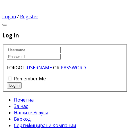
Log in
/
Register
Log in
FORGOT
USERNAME
OR
PASSWORD
Remember Me
Почетна
За нас
Нашите Услуги
Баркод
Сертифицирани Компании