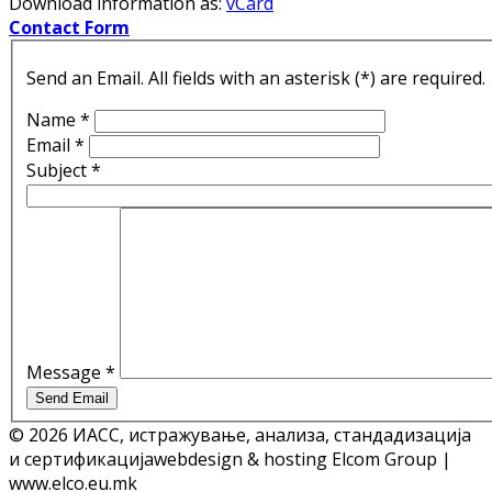
Download information as:
vCard
Contact Form
Send an Email. All fields with an asterisk (*) are required.
Name
*
Email
*
Subject
*
Message
*
Send Email
© 2026 ИАСС, истражување, анализа, стандадизација
и сертификација
webdesign & hosting Elcom Group |
www.elco.eu.mk