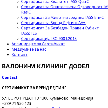
Сертификат за Квалитет IASS Qua.C
Сертификат за Општествена Одговорност IA
Res.C
Сертификат За Животна средина IASS Env.C
Сертификат за Бренд Рејтинг АА+
Сертификат За Безбеден Правен Субјект
IASS:TLS
Сертификација ISO 9001:2015
Аплицирајте за Сертификат
Медиумите за нас
Контакт
ВАЛОНИ-М КЛИНИНГ ДООЕЛ
Contact
СЕРТИФИКАТ ЗА БРЕНД РЕЈТИНГ
Ул. БОРО ПРЦАН 18
1300 Куманово, Македонија
+389 71 930 123