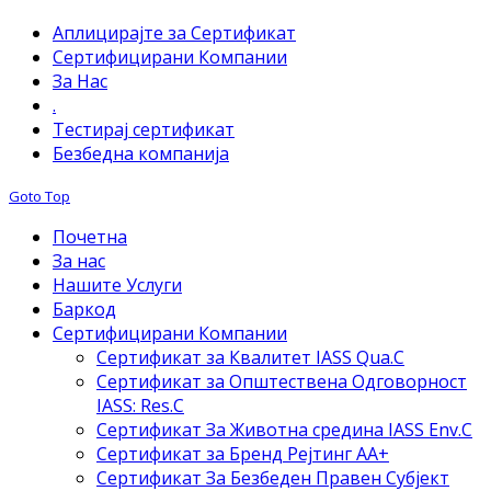
Аплицирајте за Сертификат
Сертифицирани Компании
За Нас
.
Тестирај сертификат
Безбедна компанија
Goto Top
Почетна
За нас
Нашите Услуги
Баркод
Сертифицирани Компании
Сертификат за Квалитет IASS Qua.C
Сертификат за Општествена Одговорност
IASS: Res.C
Сертификат За Животна средина IASS Env.C
Сертификат за Бренд Рејтинг АА+
Сертификат За Безбеден Правен Субјект