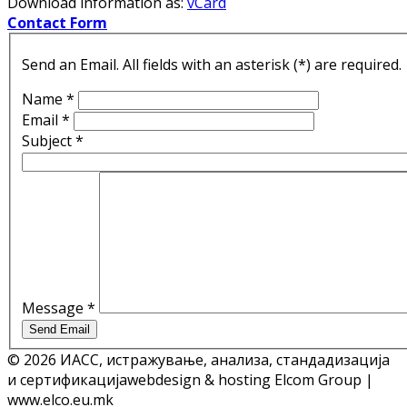
Download information as:
vCard
Contact Form
Send an Email. All fields with an asterisk (*) are required.
Name
*
Email
*
Subject
*
Message
*
Send Email
© 2026 ИАСС, истражување, анализа, стандадизација
и сертификација
webdesign & hosting Elcom Group |
www.elco.eu.mk