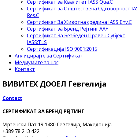
Сертификат за Квалитет IASS Qua.C
Сертификат за Општествена Одговорност IA
Res.C
Сертификат За Животна средина IASS Env.C
Сертификат за Бренд Рејтинг АА+
Сертификат За Безбеден Правен Субјект
IASS:TLS
Сертификација ISO 9001:2015
Аплицирајте за Сертификат
Медиумите за нас
Контакт
ВИВИТЕХ ДООЕЛ Гевгелија
Contact
СЕРТИФИКАТ ЗА БРЕНД РЕЈТИНГ
Мрзенски Пат 19
1480 Гевгелија, Македонија
+389 78 213 422