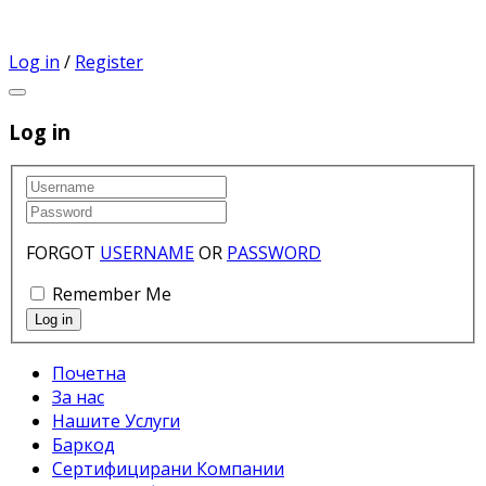
Log in
/
Register
Log in
FORGOT
USERNAME
OR
PASSWORD
Remember Me
Почетна
За нас
Нашите Услуги
Баркод
Сертифицирани Компании