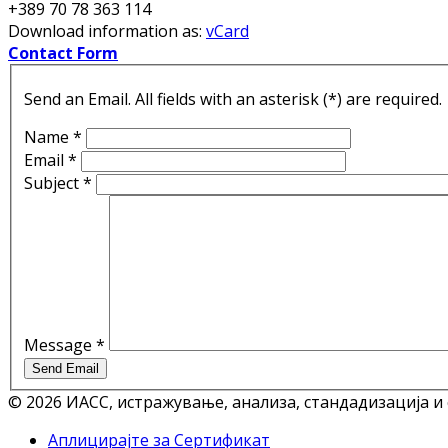
+389 70 78 363 114
Download information as:
vCard
Contact Form
Send an Email. All fields with an asterisk (*) are required.
Name
*
Email
*
Subject
*
Message
*
Send Email
© 2026 ИАСС, истражување, анализа, стандадизација и
Аплицирајте за Сертификат