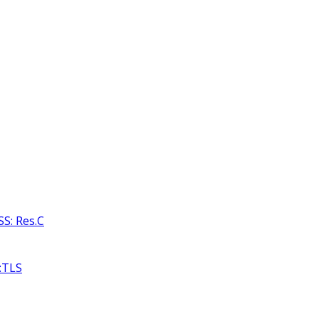
S: Res.C
:TLS