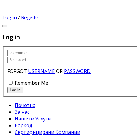
Log in
/
Register
Log in
FORGOT
USERNAME
OR
PASSWORD
Remember Me
Почетна
За нас
Нашите Услуги
Баркод
Сертифицирани Компании