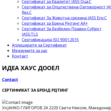
Сертификат за Квалитет IASS Qua.C
Сертификат за Општествена Одговорност IA
Res.C
Сертификат За Животна средина IASS Env.C
Сертификат за Бренд Рејтинг АА+
Сертификат За Безбеден Правен Субјект
IASS:TLS
Сертификација ISO 9001:2015
Аплицирајте за Сертификат
Медиумите за нас
Контакт
ИДЕА ХАУС ДООЕЛ
Contact
СЕРТИФИКАТ ЗА БРЕНД РЕЈТИНГ
Ул.ЈАНКО ГЛИГОРОВ 2А
2220 Свети Николе, Македониј