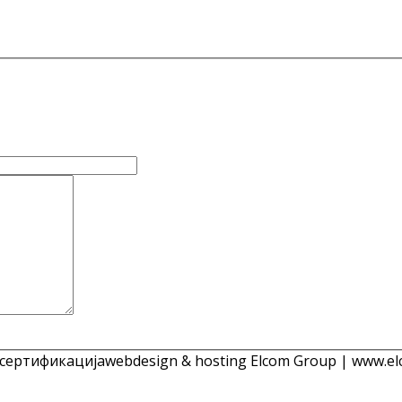
 сертификација
webdesign & hosting Elcom Group | www.el