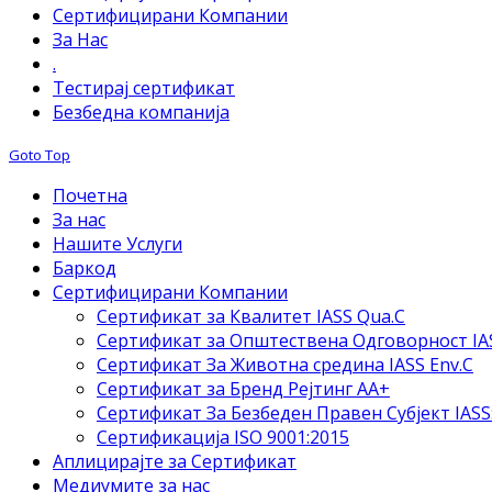
Сертифицирани Компании
За Нас
.
Тестирај сертификат
Безбедна компанија
Goto Top
Почетна
За нас
Нашите Услуги
Баркод
Сертифицирани Компании
Сертификат за Квалитет IASS Qua.C
Сертификат за Општествена Одговорност IAS
Сертификат За Животна средина IASS Env.C
Сертификат за Бренд Рејтинг АА+
Сертификат За Безбеден Правен Субјект IASS
Сертификација ISO 9001:2015
Аплицирајте за Сертификат
Медиумите за нас