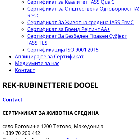
Сертификат за Квалитет IASS Qua.C
Сертификат за Општествена Одговорност IA
Res.C
Сертификат За Животна средина IASS Env.C
Сертификат за Бренд Рејтинг АА+
Сертификат За Безбеден Правен Субјект
IASS:TLS
Сертификација ISO 9001:2015
Аплицирајте за Сертификат
Медиумите за нас
Контакт
REK-RUBINETTERIE DOOEL
Contact
СЕРТИФИКАТ ЗА ЖИВОТНА СРЕДИНА
село Боговиње
1200 Тетово, Македонија
+389 70 209 442