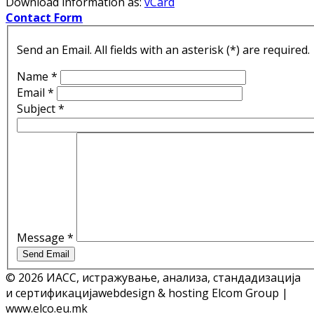
Download information as:
vCard
Contact Form
Send an Email. All fields with an asterisk (*) are required.
Name
*
Email
*
Subject
*
Message
*
Send Email
© 2026 ИАСС, истражување, анализа, стандадизација
и сертификација
webdesign & hosting Elcom Group |
www.elco.eu.mk