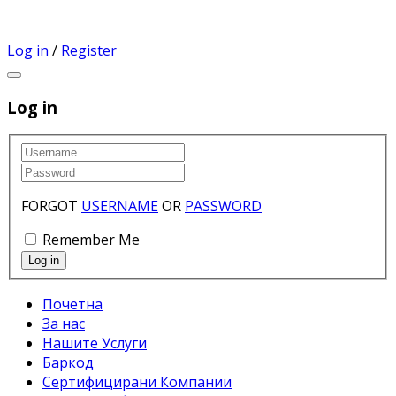
Log in
/
Register
Log in
FORGOT
USERNAME
OR
PASSWORD
Remember Me
Почетна
За нас
Нашите Услуги
Баркод
Сертифицирани Компании