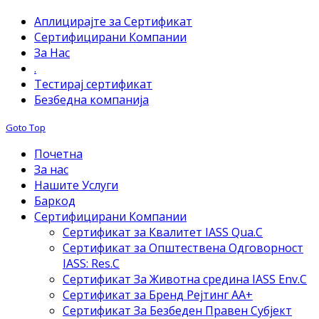
Аплицирајте за Сертификат
Сертифицирани Компании
За Нас
.
Тестирај сертификат
Безбедна компанија
Goto Top
Почетна
За нас
Нашите Услуги
Баркод
Сертифицирани Компании
Сертификат за Квалитет IASS Qua.C
Сертификат за Општествена Одговорност
IASS: Res.C
Сертификат За Животна средина IASS Env.C
Сертификат за Бренд Рејтинг АА+
Сертификат За Безбеден Правен Субјект