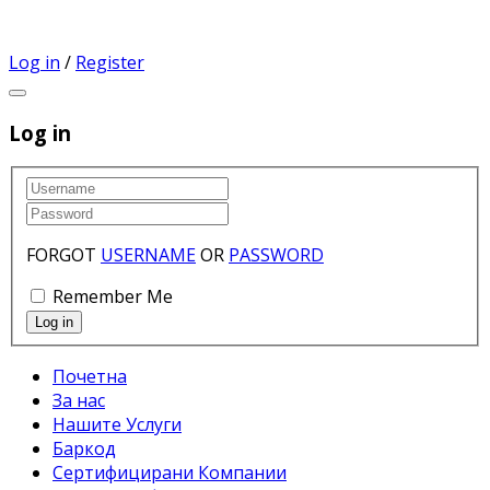
Log in
/
Register
Log in
FORGOT
USERNAME
OR
PASSWORD
Remember Me
Почетна
За нас
Нашите Услуги
Баркод
Сертифицирани Компании