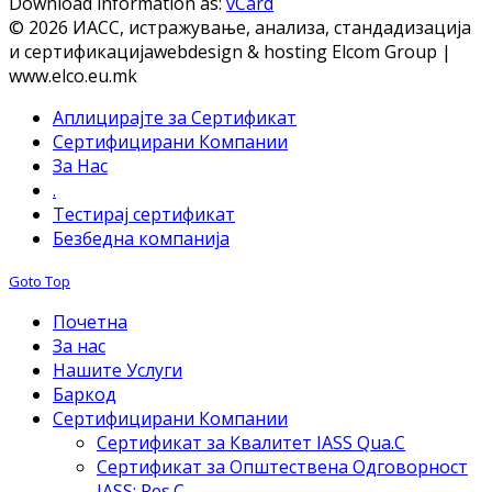
Download information as:
vCard
© 2026 ИАСС, истражување, анализа, стандадизација
и сертификација
webdesign & hosting Elcom Group |
www.elco.eu.mk
Аплицирајте за Сертификат
Сертифицирани Компании
За Нас
.
Тестирај сертификат
Безбедна компанија
Goto Top
Почетна
За нас
Нашите Услуги
Баркод
Сертифицирани Компании
Сертификат за Квалитет IASS Qua.C
Сертификат за Општествена Одговорност
IASS: Res.C