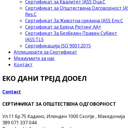
Сертификат за Квалитет IASS Qua.C
Сертификат за Општествена Одговорност IA
Res.C
Сертификат За Животна средина IASS Env.C
Сертификат за Бренд Рејтинг АА+
Сертификат За Безбеден Правен Субјект
IASS:TLS
Сертификација ISO 9001:2015
Аплицирајте за Сертификат
Медиумите за нас
Контакт
ЕКО ДАНИ ТРЕЈД ДООЕЛ
Contact
СЕРТИФИКАТ ЗА ОПШТЕСТВЕНА ОДГОВОРНОСТ
Ул.11 бр.75 Кадино, Илинден
1000 Скопје , Македонија
389 071 337 044