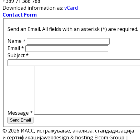
+389 71 388 788
Download information as:
vCard
Contact Form
Send an Email. All fields with an asterisk (*) are required.
Name
*
Email
*
Subject
*
Message
*
Send Email
© 2026 ИАСС, истражување, анализа, стандадизација
и сертификација
webdesign & hosting Elcom Group |