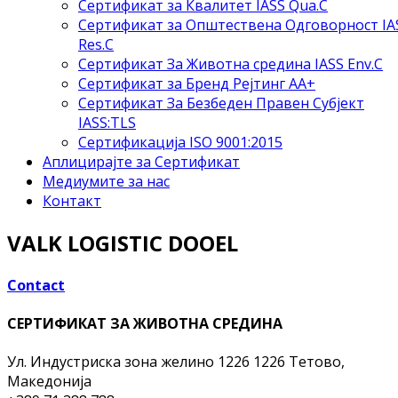
Сертификат за Квалитет IASS Qua.C
Сертификат за Општествена Одговорност IA
Res.C
Сертификат За Животна средина IASS Env.C
Сертификат за Бренд Рејтинг АА+
Сертификат За Безбеден Правен Субјект
IASS:TLS
Сертификација ISO 9001:2015
Аплицирајте за Сертификат
Медиумите за нас
Контакт
VALK LOGISTIC DOOEL
Contact
СЕРТИФИКАТ ЗА ЖИВОТНА СРЕДИНА
Ул. Индустриска зона желино 1226
1226 Тетово,
Македонија