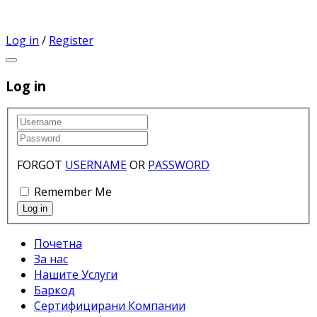
Log in
/
Register
Log in
FORGOT
USERNAME
OR
PASSWORD
Remember Me
Почетна
За нас
Нашите Услуги
Баркод
Сертифицирани Компании