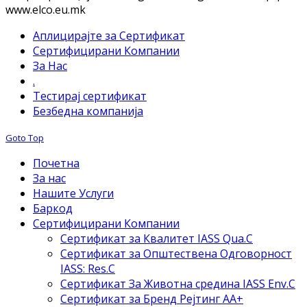
www.elco.eu.mk
Аплицирајте за Сертификат
Сертифицирани Компании
За Нас
.
Тестирај сертификат
Безбедна компанија
Goto Top
Почетна
За нас
Нашите Услуги
Баркод
Сертифицирани Компании
Сертификат за Квалитет IASS Qua.C
Сертификат за Општествена Одговорност
IASS: Res.C
Сертификат За Животна средина IASS Env.C
Сертификат за Бренд Рејтинг АА+