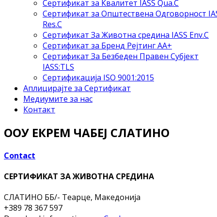
Сертификат за Квалитет IASS Qua.C
Сертификат за Општествена Одговорност IA
Res.C
Сертификат За Животна средина IASS Env.C
Сертификат за Бренд Рејтинг АА+
Сертификат За Безбеден Правен Субјект
IASS:TLS
Сертификација ISO 9001:2015
Аплицирајте за Сертификат
Медиумите за нас
Контакт
ООУ ЕКРЕМ ЧАБЕЈ СЛАТИНО
Contact
СЕРТИФИКАТ ЗА ЖИВОТНА СРЕДИНА
СЛАТИНО ББ/-
Теарце, Македонија
+389 78 367 597