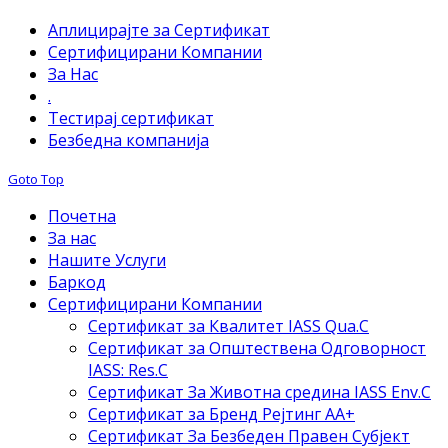
Аплицирајте за Сертификат
Сертифицирани Компании
За Нас
.
Тестирај сертификат
Безбедна компанија
Goto Top
Почетна
За нас
Нашите Услуги
Баркод
Сертифицирани Компании
Сертификат за Квалитет IASS Qua.C
Сертификат за Општествена Одговорност
IASS: Res.C
Сертификат За Животна средина IASS Env.C
Сертификат за Бренд Рејтинг АА+
Сертификат За Безбеден Правен Субјект