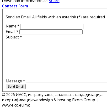
Download information as:
vCard
Contact Form
Send an Email. All fields with an asterisk (*) are required.
Name
*
Email
*
Subject
*
Message
*
Send Email
© 2026 ИАСС, истражување, анализа, стандадизација
и сертификација
webdesign & hosting Elcom Group |
www.elco.eu.mk