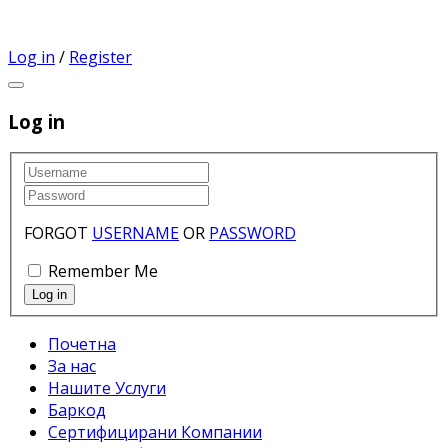
Log in
/
Register
Log in
FORGOT
USERNAME
OR
PASSWORD
Remember Me
Почетна
За нас
Нашите Услуги
Баркод
Сертифицирани Компании