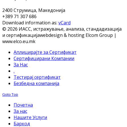
2400 Струмица, Македонија
+389 71 307 686
Download information as:
vCard
© 2026 ИАСС, истражување, анализа, стандадизација
и сертификација
webdesign & hosting Elcom Group |
www.elco.eu.mk
Аплицирајте за Сертификат
Сертифицирани Компании
За Нас
.
Тестирај сертификат
Безбедна компанија
Goto Top
Почетна
За нас
Нашите Услуги
Баркод