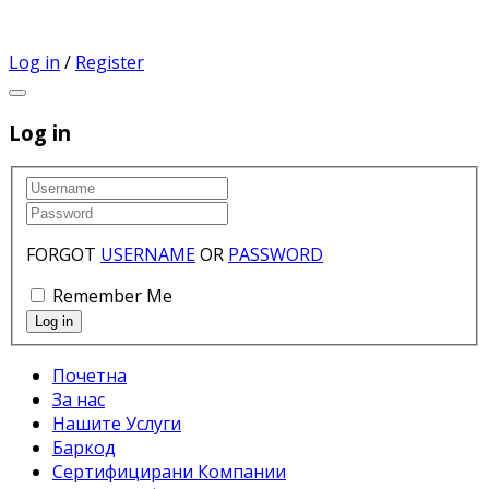
Log in
/
Register
Log in
FORGOT
USERNAME
OR
PASSWORD
Remember Me
Почетна
За нас
Нашите Услуги
Баркод
Сертифицирани Компании