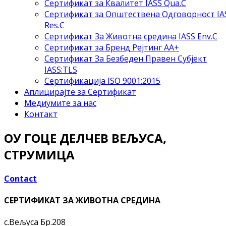
Сертификат за Квалитет IASS Qua.C
Сертификат за Општествена Одговорност IA
Res.C
Сертификат За Животна средина IASS Env.C
Сертификат за Бренд Рејтинг АА+
Сертификат За Безбеден Правен Субјект
IASS:TLS
Сертификација ISO 9001:2015
Аплицирајте за Сертификат
Медиумите за нас
Контакт
ОУ ГОЦЕ ДЕЛЧЕВ ВЕЉУСА,
СТРУМИЦА
Contact
СЕРТИФИКАТ ЗА ЖИВОТНА СРЕДИНА
с.Вељуса Бр.208