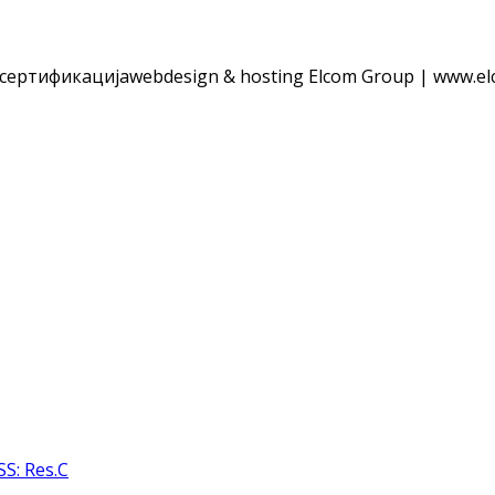
 сертификација
webdesign & hosting Elcom Group | www.el
S: Res.C