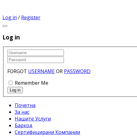
Log in
/
Register
Log in
FORGOT
USERNAME
OR
PASSWORD
Remember Me
Почетна
За нас
Нашите Услуги
Баркод
Сертифицирани Компании