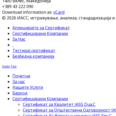
1400 Велес, Македонија
+389 43 222 090
Download information as:
vCard
© 2026 ИАСС, истражување, анализа, стандадизација и
Аплицирајте за Сертификат
Сертифицирани Компании
За Нас
.
Тестирај сертификат
Безбедна компанија
Goto Top
Почетна
За нас
Нашите Услуги
Баркод
Сертифицирани Компании
Сертификат за Квалитет IASS Qua.C
Сертификат за Општествена Одговорност IAS
Сертификат За Животна средина IASS Env.C