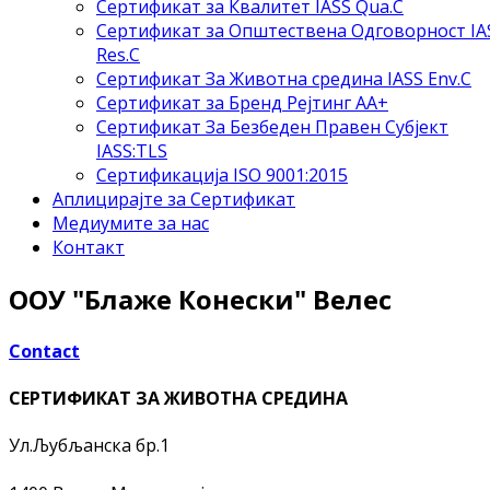
Сертификат за Квалитет IASS Qua.C
Сертификат за Општествена Одговорност IA
Res.C
Сертификат За Животна средина IASS Env.C
Сертификат за Бренд Рејтинг АА+
Сертификат За Безбеден Правен Субјект
IASS:TLS
Сертификација ISO 9001:2015
Аплицирајте за Сертификат
Медиумите за нас
Контакт
ООУ "Блаже Конески" Велес
Contact
СЕРТИФИКАТ ЗА ЖИВОТНА СРЕДИНА
Ул.Љубљанска бр.1