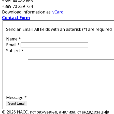
+389 44 482 666
+389 70 259 724
Download information as:
vCard
Contact Form
Send an Email. All fields with an asterisk (*) are required.
Name
*
Email
*
Subject
*
Message
*
Send Email
© 2026 ИАСС, истражување, анализа, стандадизација