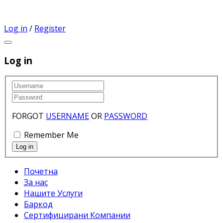
Log in
/
Register
Log in
FORGOT
USERNAME
OR
PASSWORD
Remember Me
Почетна
За нас
Нашите Услуги
Баркод
Сертифицирани Компании