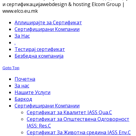
и сертификација
webdesign & hosting Elcom Group |
www.elco.eu.mk
Аплицирајте за Сертификат
Сертифицирани Компании
За Нас
.
Тестирај сертификат
Безбедна компанија
Goto Top
Почетна
За нас
Нашите Услуги
Баркод
Сертифицирани Компании
Сертификат за Квалитет IASS Qua.C
Сертификат за Општествена Одговорност
IASS: Res.C
Сертификат За Животна средина IASS Env.C