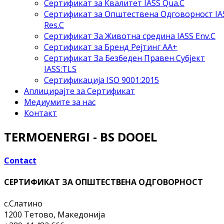
Сертификат за Квалитет IASS Qua.C
Сертификат за Општествена Одговорност IA
Res.C
Сертификат За Животна средина IASS Env.C
Сертификат за Бренд Рејтинг АА+
Сертификат За Безбеден Правен Субјект
IASS:TLS
Сертификација ISO 9001:2015
Аплицирајте за Сертификат
Медиумите за нас
Контакт
TERMOENERGI - BS DOOEL
Contact
СЕРТИФИКАТ ЗА ОПШТЕСТВЕНА ОДГОВОРНОСТ
с.Слатино
1200 Тетово, Македонија