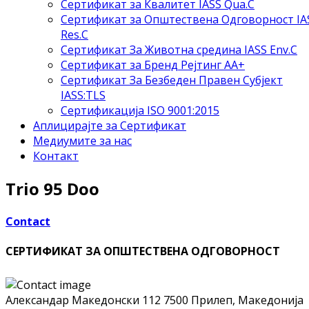
Сертификат за Квалитет IASS Qua.C
Сертификат за Општествена Одговорност IA
Res.C
Сертификат За Животна средина IASS Env.C
Сертификат за Бренд Рејтинг АА+
Сертификат За Безбеден Правен Субјект
IASS:TLS
Сертификација ISO 9001:2015
Аплицирајте за Сертификат
Медиумите за нас
Контакт
Trio 95 Doo
Contact
СЕРТИФИКАТ ЗА ОПШТЕСТВЕНА ОДГОВОРНОСТ
Aлександар Македонски 112
7500 Прилеп, Македонија