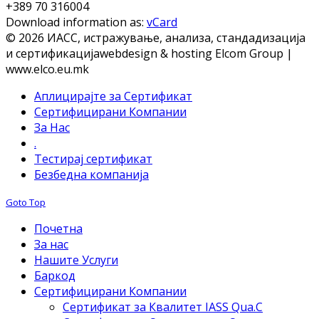
+389 70 316004
Download information as:
vCard
© 2026 ИАСС, истражување, анализа, стандадизација
и сертификација
webdesign & hosting Elcom Group |
www.elco.eu.mk
Аплицирајте за Сертификат
Сертифицирани Компании
За Нас
.
Тестирај сертификат
Безбедна компанија
Goto Top
Почетна
За нас
Нашите Услуги
Баркод
Сертифицирани Компании
Сертификат за Квалитет IASS Qua.C