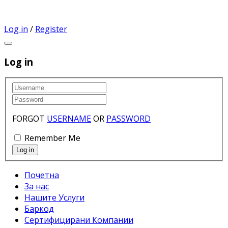
Log in
/
Register
Log in
FORGOT
USERNAME
OR
PASSWORD
Remember Me
Почетна
За нас
Нашите Услуги
Баркод
Сертифицирани Компании